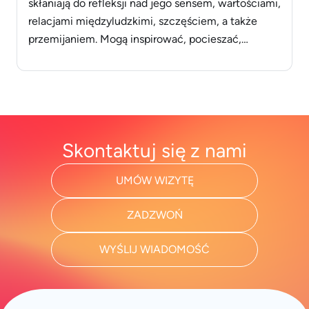
skłaniają do refleksji nad jego sensem, wartościami,
relacjami międzyludzkimi, szczęściem, a także
przemijaniem. Mogą inspirować, pocieszać,
motywować do działania, a nawet pomagać w
radzeniu sobie z trudnościami. Sięgają po nie
filozofowie, pisarze, artyści, a także zwykli ludzie,
dzieląc się swoimi spostrzeżeniami i mądrością.
Przykłady inspirujących cytatów o [&hellip;]
Skontaktuj się z nami
UMÓW WIZYTĘ
ZADZWOŃ
WYŚLIJ WIADOMOŚĆ