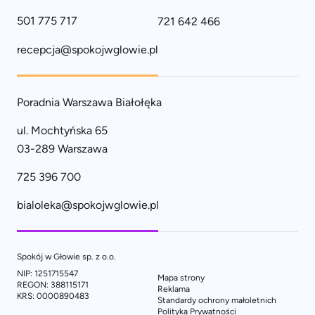
501 775 717
721 642 466
recepcja@spokojwglowie.pl
Poradnia Warszawa Białołęka
ul. Mochtyńska 65
03-289 Warszawa
725 396 700
bialoleka@spokojwglowie.pl
Spokój w Głowie sp. z o.o.
NIP: 1251715547
Mapa strony
REGON: 388115171
Reklama
KRS: 0000890483
Standardy ochrony małoletnich
Polityka Prywatności