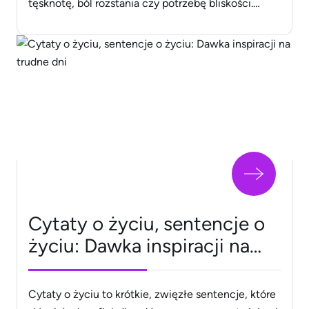
tęsknotę, ból rozstania czy potrzebę bliskości.
Inspirują, pocieszają, skłaniają do refleksji i
pomagają nam zrozumieć samych siebie oraz
nasze relacje z innymi. Oto kilka przykładów
cytatów o miłości: Miłość jest jak wiatr – nie
widzisz jej, ale [&hellip;]
Cytaty o życiu, sentencje o
życiu: Dawka inspiracji na
trudne dni
Cytaty o życiu to krótkie, zwięzłe sentencje, które