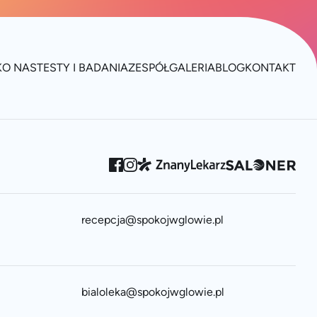
K
O NAS
TESTY I BADANIA
ZESPÓŁ
GALERIA
BLOG
KONTAKT
recepcja@spokojwglowie.pl
bialoleka@spokojwglowie.pl