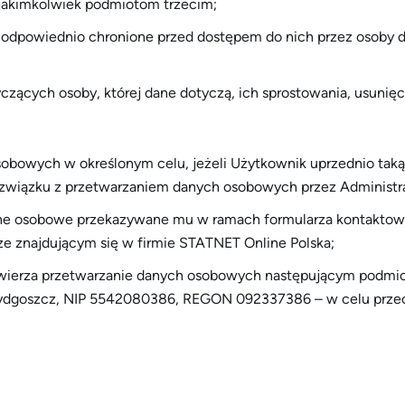
 jakimkolwiek podmiotom trzecim;
i odpowiednio chronione przed dostępem do nich przez osoby 
ących osoby, której dane dotyczą, ich sprostowania, usunięci
obowych w określonym celu, jeżeli Użytkownik uprzednio taką
 związku z przetwarzaniem danych osobowych przez Administra
ane osobowe przekazywane mu w ramach formularza kontaktowe
rze znajdującym się w firmie STATNET Online Polska;
powierza przetwarzanie danych osobowych następującym podmi
 Bydgoszcz, NIP 5542080386, REGON 092337386 – w celu prz