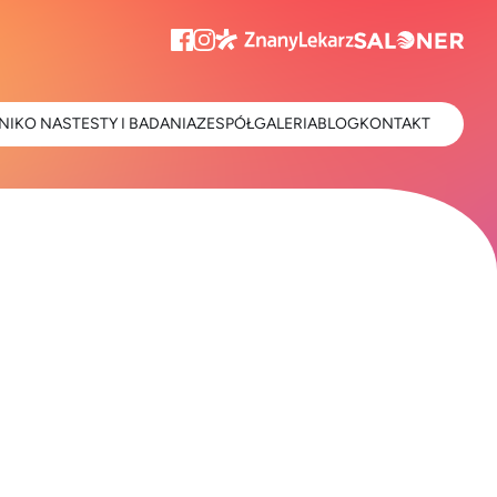
NIK
O NAS
TESTY I BADANIA
ZESPÓŁ
GALERIA
BLOG
KONTAKT