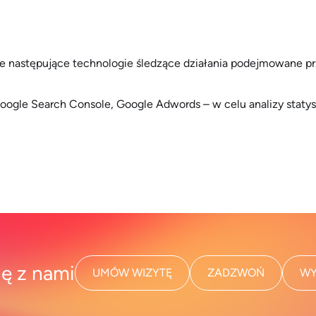
uje następujące technologie śledzące działania podejmowane 
oogle Search Console, Google Adwords – w celu analizy staty
ię z nami
UMÓW WIZYTĘ
ZADZWOŃ
WY