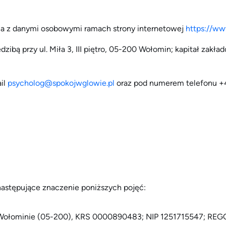
nia z danymi osobowymi ramach strony internetowej
https://ww
iedzibą przy ul. Miła 3, III piętro, 05-200 Wołomin; kapitał z
il
psycholog@spokojwglowie.pl
oraz pod numerem telefonu +4
ę następujące znaczenie poniższych pojęć:
bą w Wołominie (05-200), KRS 0000890483; NIP 1251715547; RE