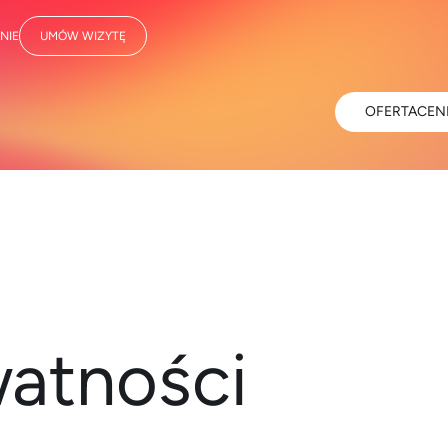
NIE
UMÓW WIZYTĘ
OFERTA
CEN
watności