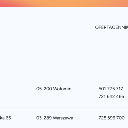
OFERTA
CENNI
05-200 Wołomin
501 775 717
721 642 466
ska 65
03-289 Warszawa
725 396 700