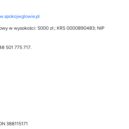
w.spokojwglowie.pl
akładowy w wysokości: 5000 zł.; KRS 0000890483; NIP
8 501 775 717.
GON 388115171