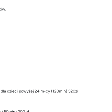
pów.
R dla dzieci powyżej 24 m-cy (120min) 520zł
a (50min) 200 zł