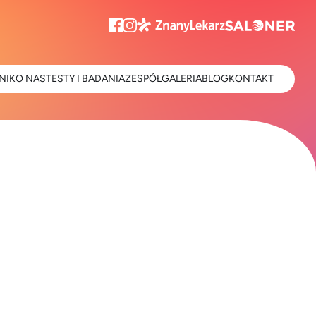
NIK
O NAS
TESTY I BADANIA
ZESPÓŁ
GALERIA
BLOG
KONTAKT