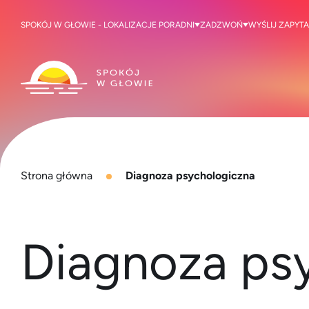
SPOKÓJ W GŁOWIE - LOKALIZACJE PORADNI
ZADZWOŃ
WYŚLIJ ZAPYTA
Strona główna
Diagnoza psychologiczna
Diagnoza ps