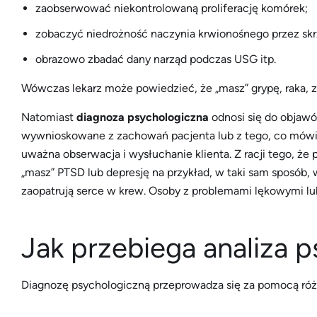
zaobserwować niekontrolowaną proliferację komórek;
zobaczyć niedrożność naczynia krwionośnego przez skr
obrazowo zbadać dany narząd podczas USG itp.
Wówczas lekarz może powiedzieć, że „masz” grypę, raka, z
Natomiast
diagnoza psychologiczna
odnosi się do objaw
wywnioskowane z zachowań pacjenta lub z tego, co mówi, ż
uważna obserwacja i wysłuchanie klienta. Z racji tego, ż
„masz” PTSD lub depresję na przykład, w taki sam sposób, w
zaopatrują serce w krew. Osoby z problemami lękowymi lu
Jak przebiega analiza 
Diagnozę psychologiczną przeprowadza się za pomocą róż