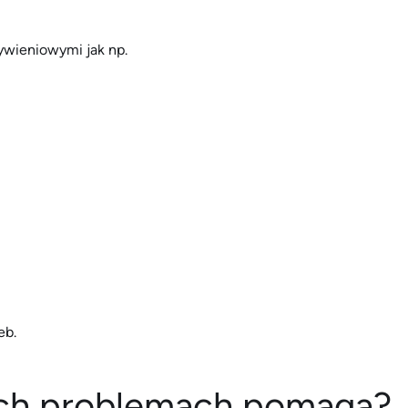
ywieniowymi jak np.
eb.
kich problemach pomaga?