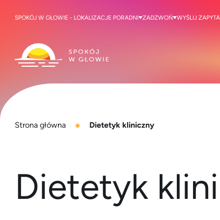
SPOKÓJ W GŁOWIE - LOKALIZACJE PORADNI
ZADZWOŃ
WYŚLIJ ZAPYTA
Strona główna
Dietetyk kliniczny
Dietetyk klin