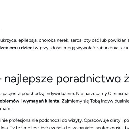
.
ukrzyca, epilepsja, choroba nerek, serca, otyłość lub powikłania
dzeniem u dzieci
w przyszłości mogą wywołać zaburzenia takie
– najlepsze poradnictwo 
go pacjenta podchodzą indywidualnie. Nie narzucamy Ci niesma
roblemów i wymagań klienta.
Zajmiemy się Tobą indywidualnie
emami.
nie profesjonalnie podchodzi do wizyty. Opracowuje diety i p
nia. Ty też możesz być częścią tej wspaniałej społeczności, 