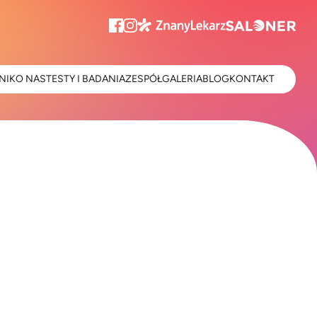
NIK
O NAS
TESTY I BADANIA
ZESPÓŁ
GALERIA
BLOG
KONTAKT