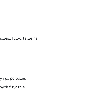
żesz liczyć także na:
,
 i po porodzie,
ych fizycznie,