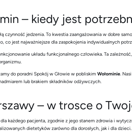
omin – kiedy jest potrzeb
ą czynność jedzenia. To kwestia zaangażowania w dobre samo
to, co jest najważniejsze dla zaspokojenia indywidualnych pot
kcjonowanie układu funkcjonalnego człowieka. Ta zależność, j
organizmu.
szamy do poradni Spokój w Głowie w pobliskim
Wołominie
. Nas
z nadmiarem lub brakiem składników odżywczych.
arszawy – w trosce o Two
dla każdego pacjenta, zgodnie z jego stanem zdrowia i wytyczn
izowanych dietetyków zarówno dla dorosłych, jak i dla dziec