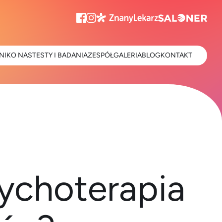
NIK
O NAS
TESTY I BADANIA
ZESPÓŁ
GALERIA
BLOG
KONTAKT
sychoterapia