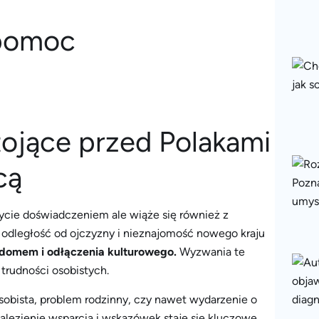
ojące przed Polakami
cą
ycie doświadczeniem ale wiąże się również z
odległość od ojczyzny i nieznajomość nowego kraju
a domem i odłączenia kulturowego.
Wyzwania te
 trudności osobistych.
 osobista, problem rodzinny, czy nawet wydarzenie o
alezienie wsparcia i wskazówek staje się kluczowe.