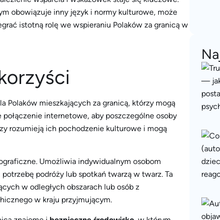
m obowiązuje inny język i normy kulturowe, może
rać istotną rolę we wspieraniu Polaków za granicą w
Na
korzyści
la Polaków mieszkających za granicą, którzy mogą
e połączenie internetowe, aby poszczególne osoby
rzy rozumieją ich pochodzenie kulturowe i mogą
geograficzne. Umożliwia indywidualnym osobom
c potrzebę podróży lub spotkań twarzą w twarz. Ta
jących w odległych obszarach lub osób z
hicznego w kraju przyjmującym.
nicą znajome i
bezpieczne środowisko
, w którym