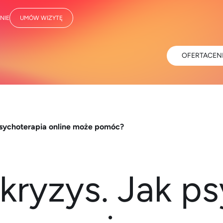
NIE
UMÓW WIZYTĘ
OFERTA
CEN
 psychoterapia online może pomóc?
 kryzys. Jak p