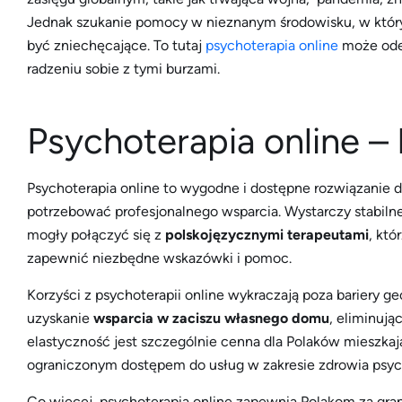
Jednak szukanie pomocy w nieznanym środowisku, w który
być zniechęcające. To tutaj
psychoterapia online
może odeg
radzeniu sobie z tymi burzami.
Psychoterapia online – 
Psychoterapia online to wygodne i dostępne rozwiązanie d
potrzebować profesjonalnego wsparcia. Wystarczy stabiln
mogły połączyć się z
polskojęzycznymi terapeutami
, któ
zapewnić niezbędne wskazówki i pomoc.
Korzyści z psychoterapii online wykraczają poza bariery 
uzyskanie
wsparcia w zaciszu własnego domu
, eliminują
elastyczność jest szczególnie cenna dla Polaków mieszka
ograniczonym dostępem do usług w zakresie zdrowia psyc
Co więcej, psychoterapia online zapewnia Polakom za gra