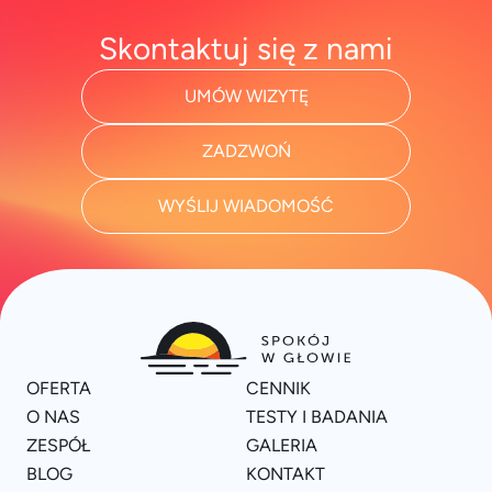
Skontaktuj się z nami
UMÓW WIZYTĘ
ZADZWOŃ
WYŚLIJ WIADOMOŚĆ
OFERTA
CENNIK
O NAS
TESTY I BADANIA
ZESPÓŁ
GALERIA
BLOG
KONTAKT