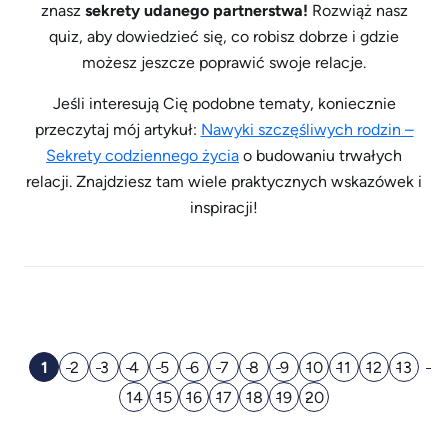
znasz
sekrety udanego partnerstwa!
Rozwiąż nasz
quiz, aby dowiedzieć się, co robisz dobrze i gdzie
możesz jeszcze poprawić swoje relacje.
Jeśli interesują Cię podobne tematy, koniecznie
przeczytaj mój artykuł:
Nawyki szczęśliwych rodzin –
Sekrety codziennego życia
o budowaniu trwałych
relacji. Znajdziesz tam wiele praktycznych wskazówek i
inspiracji!
1
2
3
4
5
6
7
8
9
10
11
12
13
14
15
16
17
18
19
20