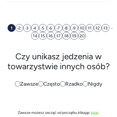
1
2
3
4
5
6
7
8
9
10
11
12
13
14
15
16
17
18
19
20
Czy unikasz jedzenia w
towarzystwie innych osób?
Zawsze
Często
Rzadko
Nigdy
Zawsze możesz zacząć od początku klikając
tutaj
.