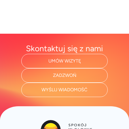
Skontaktuj się z nami
UMÓW WIZYTĘ
ZADZWOŃ
WYŚLIJ WIADOMOŚĆ