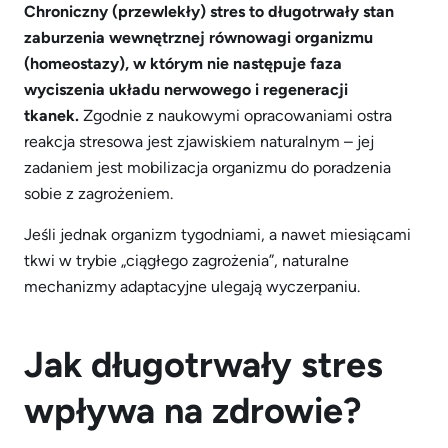
Chroniczny (przewlekły)
stres to d
ługotrwały stan
zaburzenia wewnętrznej r
ó
wnowagi organizmu
(homeostazy), w kt
ó
rym nie następuje faza
wyciszenia układu nerwowego i regeneracji
tkanek.
Zgodnie z naukowymi opracowaniami ostra
reakcja stresowa jest zjawiskiem naturalnym – jej
zadaniem jest mobilizacja organizmu do poradzenia
sobie z zagrożeniem.
Jeśli jednak organizm tygodniami, a nawet miesiącami
tkwi w trybie „ciągłego zagrożenia”, naturalne
mechanizmy adaptacyjne ulegają wyczerpaniu.
Jak długotrwały stres
wpływa na zdrowie?