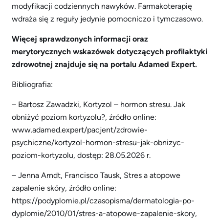
modyfikacji codziennych nawyków. Farmakoterapię
wdraża się z reguły jedynie pomocniczo i tymczasowo.
Więcej sprawdzonych informacji oraz
merytorycznych wskaz
ó
wek dotyczących profilaktyki
zdrowotnej znajduje się na portalu Adamed Expert.
Bibliografia:
– Bartosz Zawadzki, Kortyzol – hormon stresu. Jak
obniżyć poziom kortyzolu?, źródło online:
www.adamed.expert/pacjent/zdrowie-
psychiczne/kortyzol-hormon-stresu-jak-obnizyc-
poziom-kortyzolu, dostęp: 28.05.2026 r.
– Jenna Arndt, Francisco Tausk, Stres a atopowe
zapalenie skóry, źródło online:
https://podyplomie.pl/czasopisma/dermatologia-po-
dyplomie/2010/01/stres-a-atopowe-zapalenie-skory,