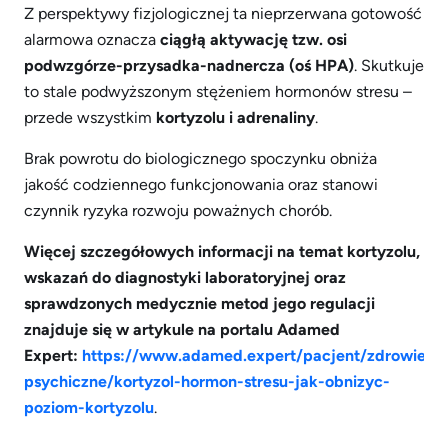
Z perspektywy fizjologicznej ta nieprzerwana gotowość
alarmowa oznacza
ciągłą aktywację tzw. osi
podwzg
ó
rze-przysadka-nadnercza (oś HPA)
. Skutkuje
to stale podwyższonym stężeniem hormonów stresu –
przede wszystkim
kortyzolu i adrenaliny
.
Brak powrotu do biologicznego spoczynku obniża
jakość codziennego funkcjonowania oraz stanowi
czynnik ryzyka rozwoju poważnych chorób.
Wi
ęcej szczegółowych informacji na temat kortyzolu,
wskazań do diagnostyki laboratoryjnej oraz
sprawdzonych medycznie metod jego regulacji
znajduje się w artykule na portalu Adamed
Expert:
https://www.adamed.expert/pacjent/zdrowie-
psychiczne/kortyzol-hormon-stresu-jak-obnizyc-
poziom-kortyzolu
.