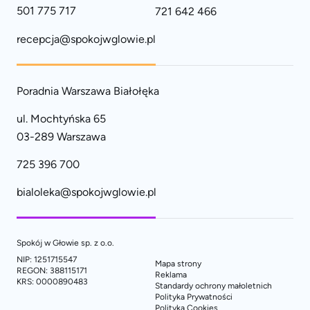
501 775 717
721 642 466
recepcja@spokojwglowie.pl
Poradnia Warszawa Białołęka
ul. Mochtyńska 65
03-289 Warszawa
725 396 700
bialoleka@spokojwglowie.pl
Spokój w Głowie sp. z o.o.
NIP: 1251715547
Mapa strony
REGON: 388115171
Reklama
KRS: 0000890483
Standardy ochrony małoletnich
Polityka Prywatności
Polityka Cookies