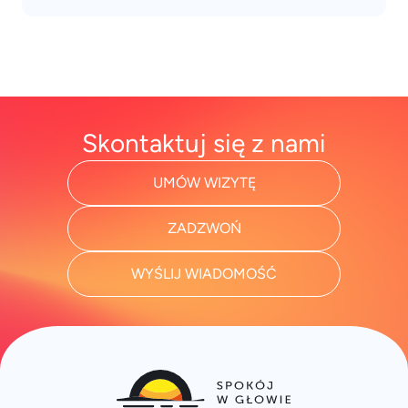
Skontaktuj się z nami
UMÓW WIZYTĘ
ZADZWOŃ
WYŚLIJ WIADOMOŚĆ