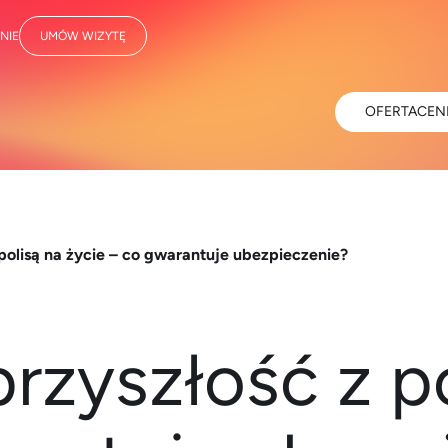
NIE
UMÓW WIZYTĘ
OFERTA
CEN
polisą na życie – co gwarantuje ubezpieczenie?
rzyszłość z po