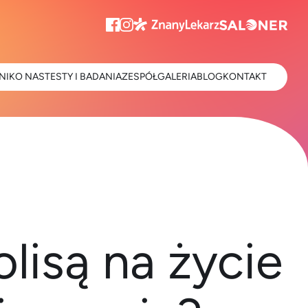
NIK
O NAS
TESTY I BADANIA
ZESPÓŁ
GALERIA
BLOG
KONTAKT
lisą na życie