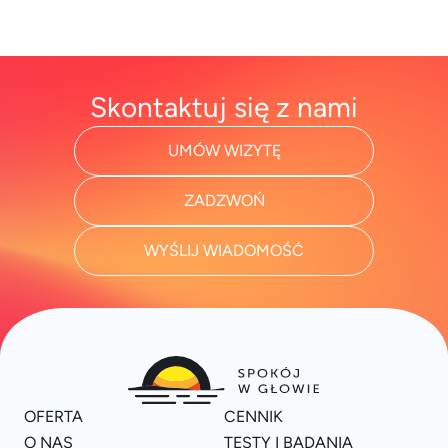
Skontaktuj się z nami
UMÓW WIZYTĘ
ZADZWOŃ
WYŚLIJ WIADOMOŚĆ
OFERTA
CENNIK
O NAS
TESTY I BADANIA