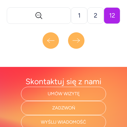
kontrolę? Osoby dorosłe w wieku 20-40 [&hellip;]
1
2
12
Skontaktuj się z nami
UMÓW WIZYTĘ
ZADZWOŃ
WYŚLIJ WIADOMOŚĆ