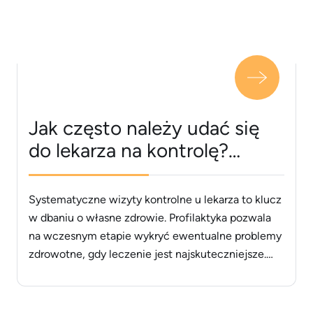
Jak często należy udać się
do lekarza na kontrolę?
Wyjaśniamy
Systematyczne wizyty kontrolne u lekarza to klucz
w dbaniu o własne zdrowie. Profilaktyka pozwala
na wczesnym etapie wykryć ewentualne problemy
zdrowotne, gdy leczenie jest najskuteczniejsze.
Dowiedz się, jak często należy badać się u lekarza i
od czego zależy częstotliwość wizyt w gabinecie
lekarskim. Jak często chodzić do lekarza na