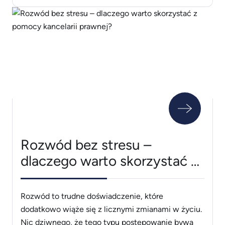
pozwala odzyskać komfort i zadbać o zdrowie. Co
to jest refluks żołądkowo-przełykowy i skąd się
bierze? Aby zrozumieć, co [&hellip;]
Rozwód bez stresu –
dlaczego warto skorzystać z
pomocy kancelarii prawnej?
Rozwód to trudne doświadczenie, które
dodatkowo wiąże się z licznymi zmianami w życiu.
Nic dziwnego, że tego typu postępowanie bywa