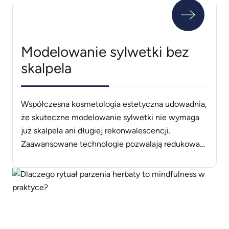
Modelowanie sylwetki bez
skalpela
Współczesna kosmetologia estetyczna udowadnia,
że skuteczne modelowanie sylwetki nie wymaga
już skalpela ani długiej rekonwalescencji.
Zaawansowane technologie pozwalają redukować
tkankę tłuszczową, ujędrniać skórę i rzeźbić ciało
w sposób całkowicie bezinwazyjny, komfortowy i
bezpieczny dla pacjenta. Dzisiejsze urządzenia
wykorzystują różne formy energii &#8211;
elektromagnetyczną, akustyczną, chłodzącą czy
radiofrekwencyjną, aby działać precyzyjnie tam,