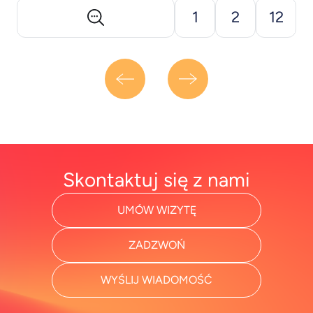
luksusem. Często szukamy [&hellip;]
1
2
12
Skontaktuj się z nami
UMÓW WIZYTĘ
ZADZWOŃ
WYŚLIJ WIADOMOŚĆ