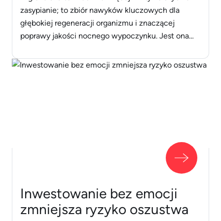
zasypianie; to zbiór nawyków kluczowych dla
głębokiej regeneracji organizmu i znaczącej
poprawy jakości nocnego wypoczynku. Jest ona
fundamentem zdrowia fizycznego i psychicznego,
stabilizującym procesy naprawcze oraz
konsolidację pamięci. Ten artykuł przedstawia
kompleksowy przewodnik, jak zadbać o efektywny
sen i uniknąć zaburzeń, które utrudniają pełną
regenerację. Czym jest [&hellip;]
Inwestowanie bez emocji
zmniejsza ryzyko oszustwa