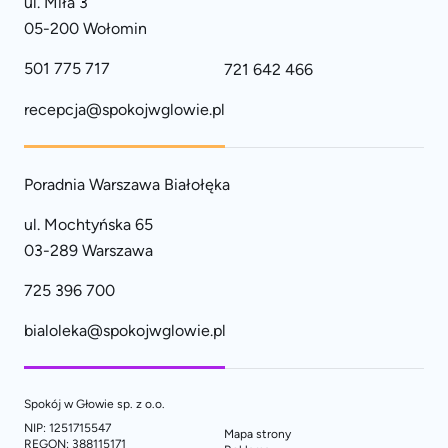
ul. Miła 3
05-200 Wołomin
501 775 717
721 642 466
recepcja@spokojwglowie.pl
Poradnia Warszawa Białołęka
ul. Mochtyńska 65
03-289 Warszawa
725 396 700
bialoleka@spokojwglowie.pl
Spokój w Głowie sp. z o.o.
NIP: 1251715547
Mapa strony
REGON: 388115171