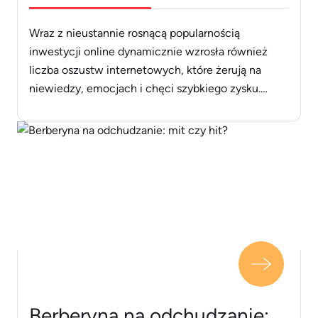
Wraz z nieustannie rosnącą popularnością
inwestycji online dynamicznie wzrosła również
liczba oszustw internetowych, które żerują na
niewiedzy, emocjach i chęci szybkiego zysku.
Cyberprzestępcy tworzą coraz bardziej wiarygodne
schematy, wykorzystując fałszywe platformy,
reklamy w mediach społecznościowych oraz
podszywanie się pod znane osoby i instytucje.
Ofiarami padają zarówno początkujący inwestorzy,
jak i osoby z doświadczeniem, dlatego świadomość
[&hellip;]
Berberyna na odchudzanie: