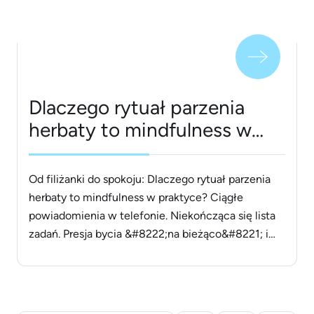
gdzie potrzebna jest poprawa [&hellip;]
Dlaczego rytuał parzenia
herbaty to mindfulness w
praktyce?
Od filiżanki do spokoju: Dlaczego rytuał parzenia
herbaty to mindfulness w praktyce? Ciągłe
powiadomienia w telefonie. Niekończąca się lista
zadań. Presja bycia &#8222;na bieżąco&#8221; i
poczucie, że doba znów jest za krótka.
Współczesne życie w pośpiechu sprawia, że nasz
układ nerwowy jest w stanie ciągłego pobudzenia,
a &#8222;spokój w głowie&#8221; wydaje się