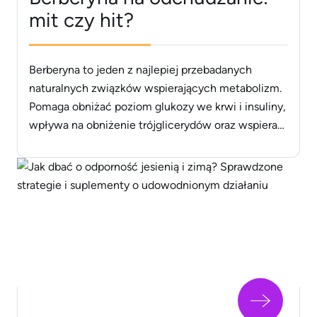
mit czy hit?
Berberyna to jeden z najlepiej przebadanych
naturalnych związków wspierających metabolizm.
Pomaga obniżać poziom glukozy we krwi i insuliny,
wpływa na obniżenie trójglicerydów oraz wspiera
kontrolę masy ciała [1, 2]. Najsilniej działa u osób z
insulinoopornością i nadmierną ilością tkanki
tłuszczowej. Wpływa także na stan zapalny,
mikrobiotę jelit i funkcjonowanie wątroby [3, 4].
Berberyna wywiera wpływ [&hellip;]