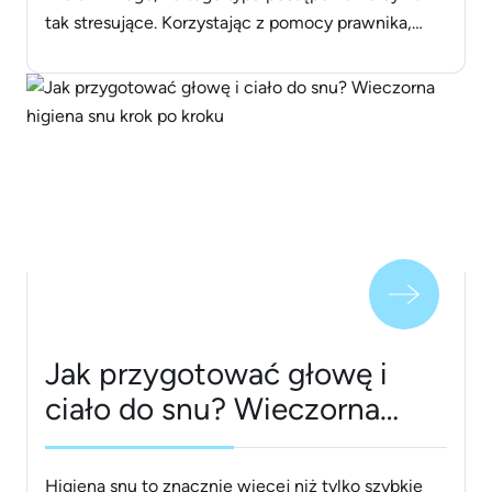
tak stresujące. Korzystając z pomocy prawnika,
zwiększasz swoje szanse na sprawniejsze
przeprowadzenie sprawy oraz osiągnięcie rezultatu
możliwie najbliższego Twoim oczekiwaniom. Co
konkretnie może dla Ciebie zrobić prawnik w
procesie rozwodowym? Przemyślana strategia ma
kluczowe znaczenie [&hellip;]
Jak przygotować głowę i
ciało do snu? Wieczorna
higiena snu krok po kroku
Higiena snu to znacznie więcej niż tylko szybkie