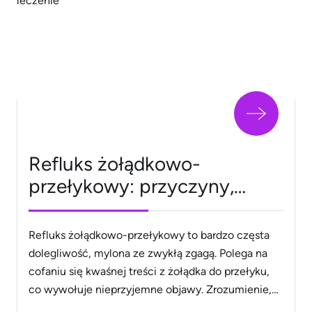
Twojej odporności Jesienią Twoje ciało potrzebuje
konkretnego paliwa, aby utrzymać stałą
temperaturę [&hellip;]
Refluks żołądkowo-
przełykowy: przyczyny,
objawy, leczenie
Refluks żołądkowo-przełykowy to bardzo częsta
dolegliwość, mylona ze zwykłą zgagą. Polega na
cofaniu się kwaśnej treści z żołądka do przełyku,
co wywołuje nieprzyjemne objawy. Zrozumienie,
skąd bierze się ten problem i jak sobie z nim radzić,