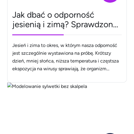
Jak dbać o odporność
jesienią i zimą? Sprawdzone
strategie i suplementy o
udowodnionym działaniu
Jesień i zima to okres, w którym nasza odporność
jest szczególnie wystawiona na próbę. Krótszy
dzień, mniej słońca, niższa temperatura i częstsza
ekspozycja na wirusy sprawiają, że organizm
potrzebuje dodatkowego wsparcia. Na szczęście
istnieją strategie i składniki, których skuteczność
potwierdzono badaniami klinicznymi. W połączeniu
ze zdrowym stylem życia mogą realnie poprawić
zdolność organizmu do radzenia [&hellip;]