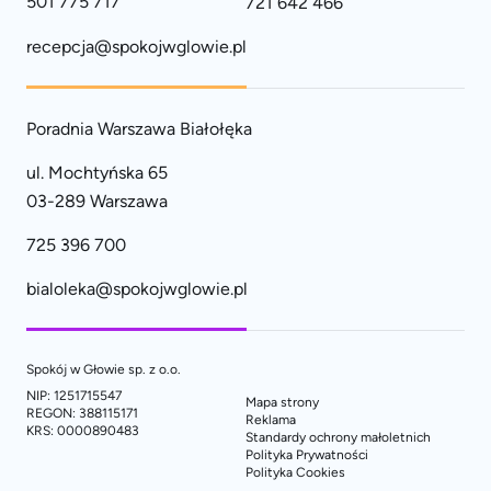
501 775 717
721 642 466
recepcja@spokojwglowie.pl
Poradnia Warszawa Białołęka
ul. Mochtyńska 65
03-289 Warszawa
725 396 700
bialoleka@spokojwglowie.pl
Spokój w Głowie sp. z o.o.
NIP: 1251715547
Mapa strony
REGON: 388115171
Reklama
KRS: 0000890483
Standardy ochrony małoletnich
Polityka Prywatności
Polityka Cookies