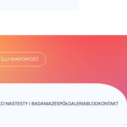
ŚLIJ WIADOMOŚĆ
K
O NAS
TESTY I BADANIA
ZESPÓŁ
GALERIA
BLOG
KONTAKT