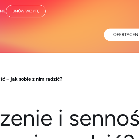
NIE
UMÓW WIZYTĘ
OFERTA
CEN
ść – jak sobie z nim radzić?
enie i sennoś