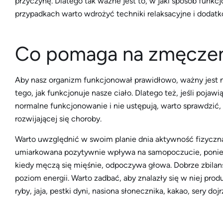
przyczynę. Dlatego tak ważne jest to, w jaki sposób funkc
przypadkach warto wdrożyć techniki relaksacyjne i doda
Co pomaga na zmęczen
Aby nasz organizm funkcjonował prawidłowo, ważny jest ni
tego, jak funkcjonuje nasze ciało. Dlatego też, jeśli pojaw
normalne funkcjonowanie i nie ustępują, warto sprawdzić
rozwijającej się choroby.
Warto uwzględnić w swoim planie dnia aktywność fizyczną
umiarkowana pozytywnie wpływa na samopoczucie, poniewa
kiedy męczą się mięśnie, odpoczywa głowa. Dobrze zbila
poziom energii. Warto zadbać, aby znalazły się w niej prod
ryby, jaja, pestki dyni, nasiona słonecznika, kakao, sery doj