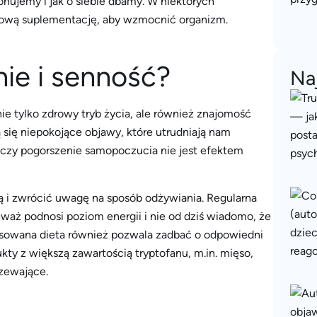
jonujemy i jak o siebie dbamy. W niektórych
tkową suplementację, aby wzmocnić organizm.
ie i senność?
Na
e tylko zdrowy tryb życia, ale również znajomość
ią się niepokojące objawy, które utrudniają nam
, czy pogorszenie samopoczucia nie jest efektem
 i zwrócić uwagę na sposób odżywiania. Regularna
ż podnosi poziom energii i nie od dziś wiadomo, że
nsowana dieta również pozwala zadbać o odpowiedni
ukty z większą zawartością tryptofanu, m.in. mięso,
rzewające.