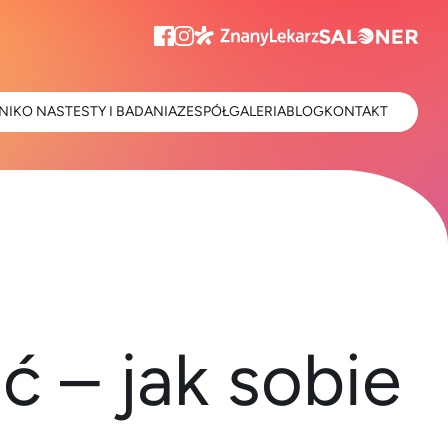
NIK
O NAS
TESTY I BADANIA
ZESPÓŁ
GALERIA
BLOG
KONTAKT
ć – jak sobie