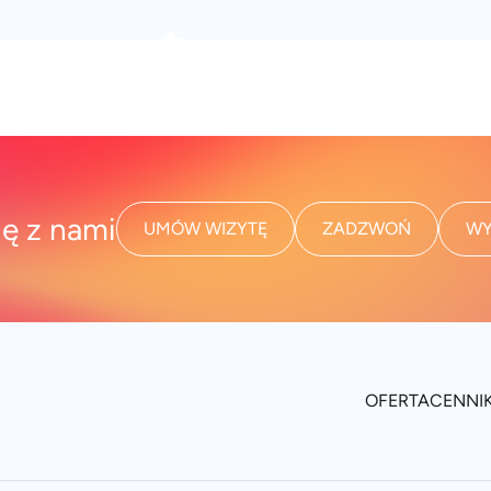
ię z nami
UMÓW WIZYTĘ
ZADZWOŃ
WY
OFERTA
CENNI