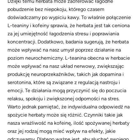
Dzięki temu herbata może zaoferować łagodne
pobudzenie bez niepokoju, którego czasem
doświadczamy po wypiciu kawy. To właśnie połączenie
L-teaniny i kofeiny sprawia, że herbata jest tak ceniona
za jej umiejętność łagodzenia stresu i poprawiania
koncentracji. Dodatkowo, badania sugerują, że herbata
może wpływać na nasz umysł poprzez działanie na
poziom neurochemiczny. L-teanina obecna w herbacie
może wpływać na nasz układ nerwowy, zwiększając
produkcję neuroprzekaźników, takich jak dopamina i
serotonina, które są związane z regulacją nastroju i
emocji. Te działania mogą przyczynić się do poczucia
relaksu, spokoju i zwiększonej odporności na stres.
Warto jednak pamiętać, że indywidualna odpowiedź na
spożycie herbaty może się różnić. Czynniki takie jak
nasza wrażliwość na kofeinę, ilość spożywanej herbaty
oraz jej rodzaj mogą mieć wpływ na efekty, jakie
odczuwamy. Dlatego ważne jest, aby słuchać swojego