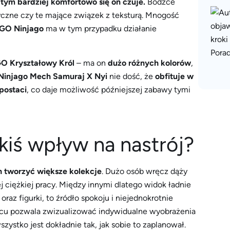
tym bardziej komfortowo się on czuje.
Bodźce
yczne czy te mające związek z teksturą. Mnogość
EGO Ninjago
ma w tym przypadku działanie
 Kryształowy Król
– ma on
dużo różnych kolorów
,
Ninjago Mech Samuraj X Nyi
nie dość, że
obfituje w
postaci
, co daje możliwość późniejszej zabawy tymi
kiś wpływ na nastrój?
h tworzyć większe kolekcje
. Dużo osób wręcz dąży
 ciężkiej pracy. Między innymi dlatego widok ładnie
az figurki, to źródło spokoju i niejednokrotnie
scu pozwala zwizualizować indywidualne wyobrażenia
ystko jest dokładnie tak, jak sobie to zaplanował.