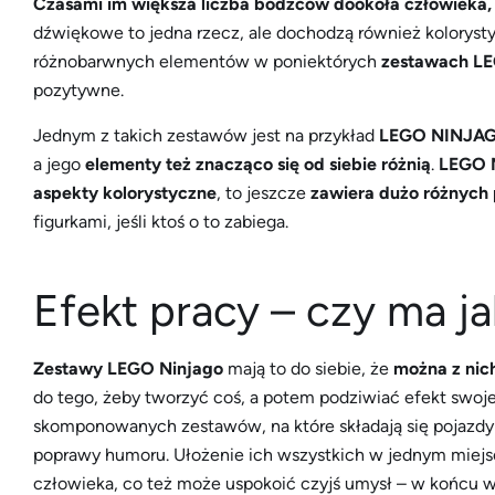
Czasami im większa liczba bodźców dookoła człowieka, 
dźwiękowe to jedna rzecz, ale dochodzą również koloryst
różnobarwnych elementów w poniektórych
zestawach L
pozytywne.
Jednym z takich zestawów jest na przykład
LEGO NINJAGO
a jego
elementy też znacząco się od siebie różnią
.
LEGO 
aspekty kolorystyczne
, to jeszcze
zawiera dużo różnych 
figurkami, jeśli ktoś o to zabiega.
Efekt pracy – czy ma ja
Zestawy LEGO Ninjago
mają to do siebie, że
można z nic
do tego, żeby tworzyć coś, a potem podziwiać efekt swojej
skomponowanych zestawów, na które składają się pojazdy or
poprawy humoru. Ułożenie ich wszystkich w jednym miej
człowieka, co też może uspokoić czyjś umysł – w końcu wsz