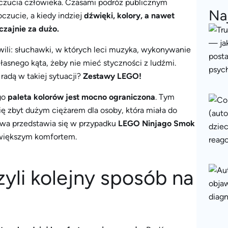
czucia człowieka. Czasami podróż publicznym
Na
czucie, a kiedy indziej
dźwięki, kolory, a nawet
czajnie za dużo.
wili: słuchawki, w których leci muzyka, wykonywanie
snego kąta, żeby nie mieć styczności z ludźmi.
radą w takiej sytuacji?
Zestawy LEGO!
ego
paleta kolorów jest mocno ograniczona
. Tym
ę zbyt dużym ciężarem dla osoby, która miała do
awa przedstawia się w przypadku
LEGO Ninjago Smok
ajwiększym komfortem.
zyli kolejny sposób na