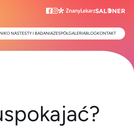
NIK
O NAS
TESTY I BADANIA
ZESPÓŁ
GALERIA
BLOG
KONTAKT
uspokajać?