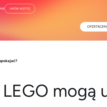
NIE
UMÓW WIZYTĘ
OFERTA
CEN
spokajać?
i LEGO mogą 