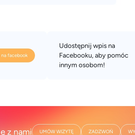
Udostępnij wpis na
Facebooku, aby pomóc
s na facebook
innym osobom!
ię z nami
UMÓW WIZYTĘ
ZADZWOŃ
WY