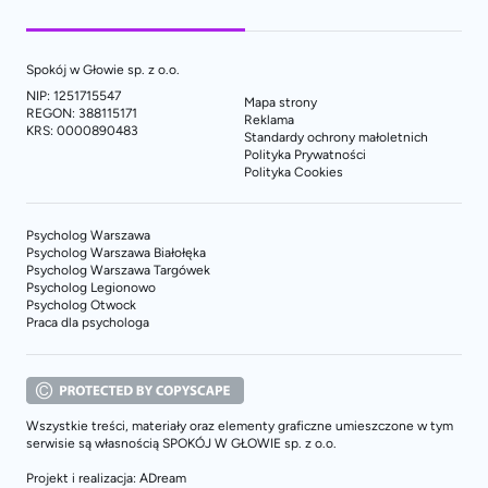
Spokój w Głowie sp. z o.o.
NIP: 1251715547
Mapa strony
REGON: 388115171
Reklama
KRS: 0000890483
Standardy ochrony małoletnich
Polityka Prywatności
Polityka Cookies
Psycholog Warszawa
Psycholog Warszawa Białołęka
Psycholog Warszawa Targówek
Psycholog Legionowo
Psycholog Otwock
Praca dla psychologa
Wszystkie treści, materiały oraz elementy graficzne umieszczone w tym
serwisie są własnością SPOKÓJ W GŁOWIE sp. z o.o.
Projekt i realizacja: ADream