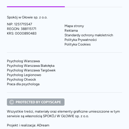
Spokój w Głowie sp. z o.o.
NIP: 1251715547
Mapa strony
REGON: 388115171
Reklama
KRS: 0000890483
Standardy ochrony małoletnich
Polityka Prywatności
Polityka Cookies
Psycholog Warszawa
Psycholog Warszawa Białołęka
Psycholog Warszawa Targówek
Psycholog Legionowo
Psycholog Otwock
Praca dla psychologa
Wszystkie treści, materiały oraz elementy graficzne umieszczone w tym
serwisie są własnością SPOKÓJ W GŁOWIE sp. z o.o.
Projekt i realizacja: ADream