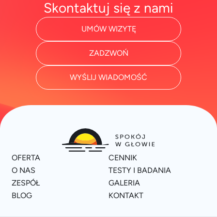
Skontaktuj się z nami
UMÓW WIZYTĘ
ZADZWOŃ
WYŚLIJ WIADOMOŚĆ
OFERTA
CENNIK
O NAS
TESTY I BADANIA
ZESPÓŁ
GALERIA
BLOG
KONTAKT