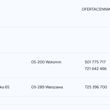
OFERTA
CENNI
05-200 Wołomin
501 775 717
721 642 466
ska 65
03-289 Warszawa
725 396 700