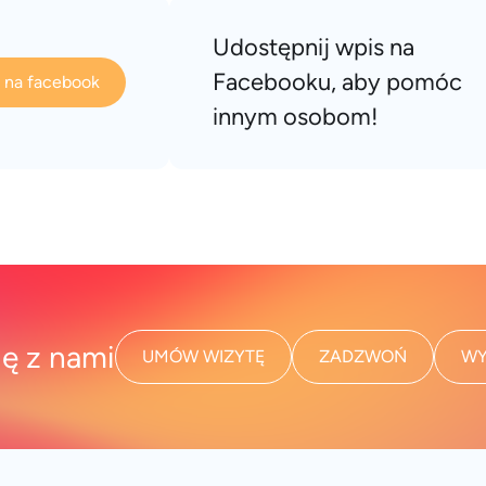
Udostępnij wpis na
Facebooku, aby pomóc
s na facebook
innym osobom!
ię z nami
UMÓW WIZYTĘ
ZADZWOŃ
WY