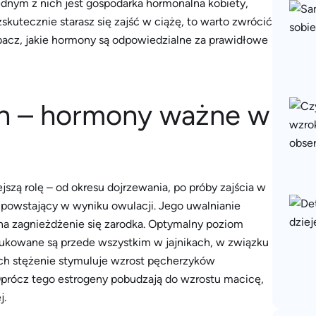
dnym z nich jest gospodarka hormonalna kobiety,
skutecznie starasz się zajść w ciążę, to warto zwrócić
cz, jakie hormony są odpowiedzialne za prawidłowe
on – hormony ważne w
jszą rolę – od okresu dojrzewania, po próby zajścia w
 powstający w wyniku owulacji. Jego uwalnianie
 na zagnieżdżenie się zarodka. Optymalny poziom
dukowane są przede wszystkim w jajnikach, w związku
Ich stężenie stymuluje wzrost pęcherzyków
 Oprócz tego estrogeny pobudzają do wzrostu macicę,
j.