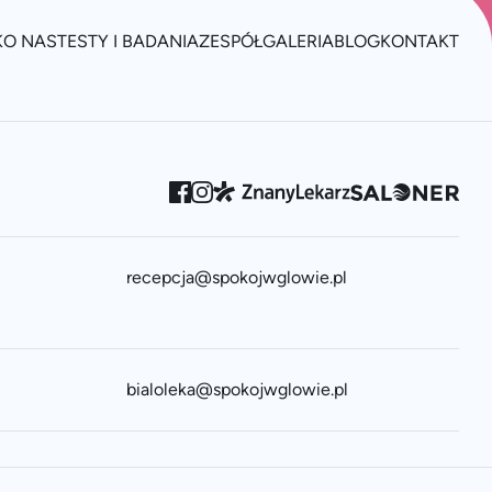
K
O NAS
TESTY I BADANIA
ZESPÓŁ
GALERIA
BLOG
KONTAKT
recepcja@spokojwglowie.pl
bialoleka@spokojwglowie.pl