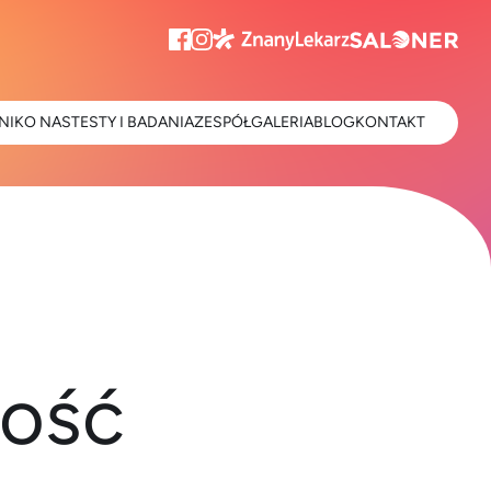
NIK
O NAS
TESTY I BADANIA
ZESPÓŁ
GALERIA
BLOG
KONTAKT
ność