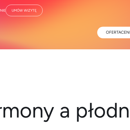
NIE
UMÓW WIZYTĘ
OFERTA
CEN
mony a płod