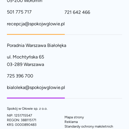
05-200 Wołomin
501 775 717
721 642 466
recepcja@spokojwglowie.pl
Poradnia Warszawa Białołęka
ul. Mochtyńska 65
03-289 Warszawa
725 396 700
bialoleka@spokojwglowie.pl
Spokój w Głowie sp. z o.o.
NIP: 1251715547
Mapa strony
REGON: 388115171
Reklama
KRS: 0000890483
Standardy ochrony małoletnich