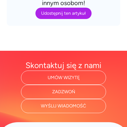
innym osobom!
Udostępnij ten artykuł
Skontaktuj się z nami
UMÓW WIZYTĘ
ZADZWOŃ
WYŚLIJ WIADOMOŚĆ