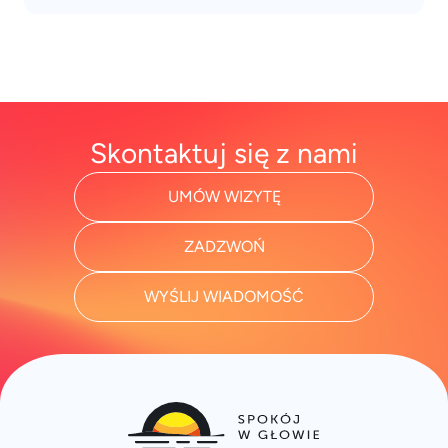
Skontaktuj się z nami
UMÓW WIZYTĘ
ZADZWOŃ
WYŚLIJ WIADOMOŚĆ