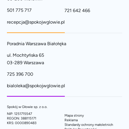
501 775 717
721 642 466
recepcja@spokojwglowie.pl
Poradnia Warszawa Białołęka
ul. Mochtyńska 65
03-289 Warszawa
725 396 700
bialoleka@spokojwglowie.pl
Spokój w Głowie sp. z o.o.
NIP: 1251715547
Mapa strony
REGON: 388115171
Reklama
KRS: 0000890483
Standardy ochrony małoletnich