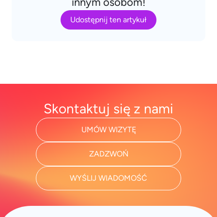
innym osobom!
Udostępnij ten artykuł
Skontaktuj się z nami
UMÓW WIZYTĘ
ZADZWOŃ
WYŚLIJ WIADOMOŚĆ