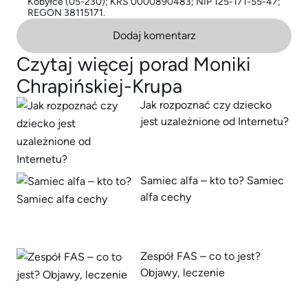
Kobyłce (05-230); KRS 0000890483; NIP 125-171-55-47;
REGON 38115171.
Dodaj komentarz
Czytaj więcej porad Moniki
Chrapińskiej-Krupa
Jak rozpoznać czy dziecko
jest uzależnione od Internetu?
Samiec alfa – kto to? Samiec
alfa cechy
Zespół FAS – co to jest?
Objawy, leczenie