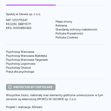
Spokój w Głowie sp. z o.o.
NIP: 1251715547
Mapa strony
REGON: 388115171
Reklama
KRS: 0000890483
Standardy ochrony małoletnich
Polityka Prywatności
Polityka Cookies
Psycholog Warszawa
Psycholog Warszawa Białołęka
Psycholog Warszawa Targówek
Psycholog Legionowo
Psycholog Otwock
Praca dla psychologa
Wszystkie treści, materiały oraz elementy graficzne umieszczone w tym
serwisie są własnością SPOKÓJ W GŁOWIE sp. z o.o.
Projekt i realizacja: ADream