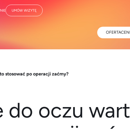
NIE
UMÓW WIZYTĘ
OFERTA
CEN
rto stosować po operacji zaćmy?
le do oczu war