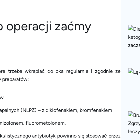
óre trzeba wkraplać do oka regularnie i zgodnie ze
y preparatów:
ów
zapalnych (NLPZ) – z diklofenakiem, bromfenakiem
dnizolonem, fluorometolonem.
ulistycznego antybiotyk powinno się stosować przez