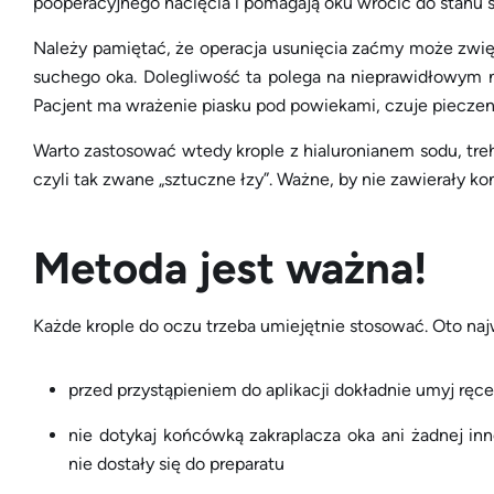
pooperacyjnego nacięcia i pomagają oku wrócić do stanu s
Należy pamiętać, że operacja usunięcia zaćmy może zwi
suchego oka. Dolegliwość ta polega na nieprawidłowym na
Pacjent ma wrażenie piasku pod powiekami, czuje pieczen
Warto zastosować wtedy krople z hialuronianem sodu, tr
czyli tak zwane „sztuczne łzy”. Ważne, by nie zawierały 
Metoda jest ważna!
Każde krople do oczu trzeba umiejętnie stosować. Oto naj
przed przystąpieniem do aplikacji dokładnie umyj ręce
nie dotykaj końcówką zakraplacza oka ani żadnej inn
nie dostały się do preparatu