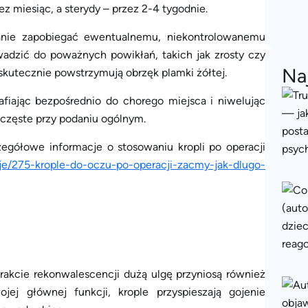
ez miesiąc, a sterydy – przez 2-4 tygodnie.
anie zapobiegać ewentualnemu, niekontrolowanemu
wadzić do poważnych powikłań, takich jak zrosty czy
Na
skutecznie powstrzymują obrzęk plamki żółtej.
afiając bezpośrednio do chorego miejsca i niwelując
 częste przy podaniu ogólnym.
zegółowe informacje o stosowaniu kropli po operacji
racje/275-krople-do-oczu-po-operacji-zacmy-jak-dlugo-
rakcie rekonwalescencji dużą ulgę przyniosą również
jej głównej funkcji, krople przyspieszają gojenie