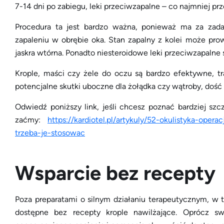
7-14 dni po zabiegu, leki przeciwzapalne – co najmniej prz
Procedura ta jest bardzo ważna, ponieważ ma za zad
zapaleniu w obrębie oka. Stan zapalny z kolei może pro
jaskra wtórna. Ponadto niesteroidowe leki przeciwzapalne 
Krople, maści czy żele do oczu są bardzo efektywne, tr
potencjalne skutki uboczne dla żołądka czy wątroby, dość
Odwiedź poniższy link, jeśli chcesz poznać bardziej szc
zaćmy:
https://kardiotel.pl/artykuly/52-okulistyka-ope
trzeba-je-stosowac
Wsparcie bez recepty
Poza preparatami o silnym działaniu terapeutycznym, w t
dostępne bez recepty krople nawilżające. Oprócz swo