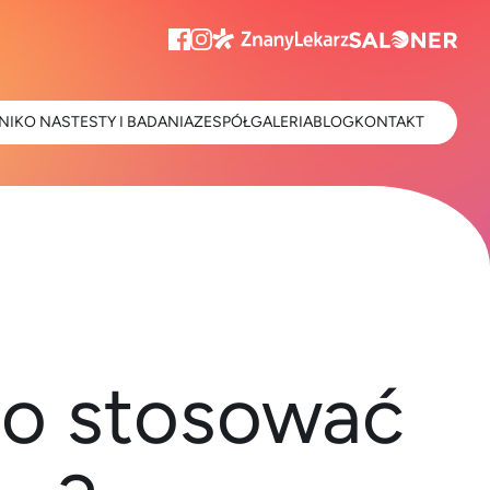
NIK
O NAS
TESTY I BADANIA
ZESPÓŁ
GALERIA
BLOG
KONTAKT
to stosować