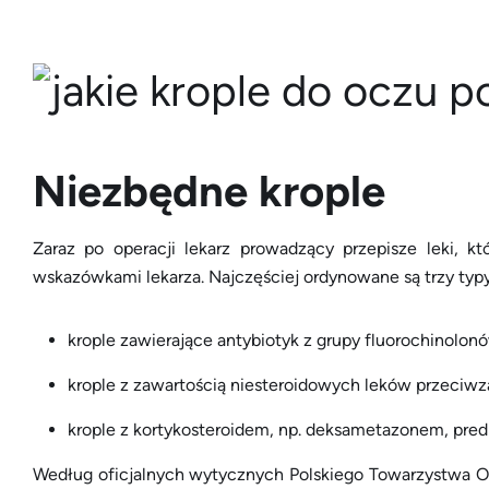
Niezbędne krople
Zaraz po operacji lekarz prowadzący przepisze leki, kt
wskazówkami lekarza. Najczęściej ordynowane są trzy typ
krople zawierające antybiotyk z grupy fluorochinolon
krople z zawartością niesteroidowych leków przeciw
krople z kortykosteroidem, np. deksametazonem, pre
Według oficjalnych wytycznych Polskiego Towarzystwa Ok