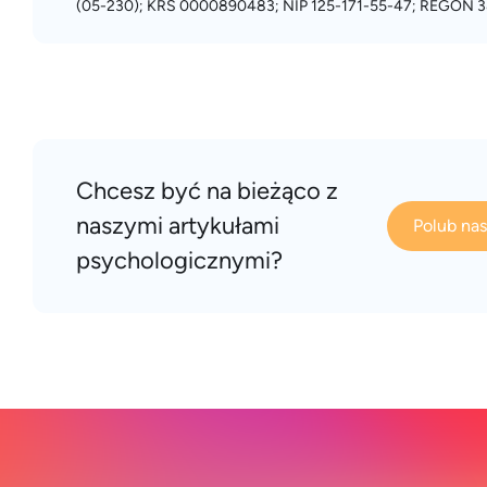
(05-230); KRS 0000890483; NIP 125-171-55-47; REGON 3
Chcesz być na bieżąco z
naszymi artykułami
Polub na
psychologicznymi?