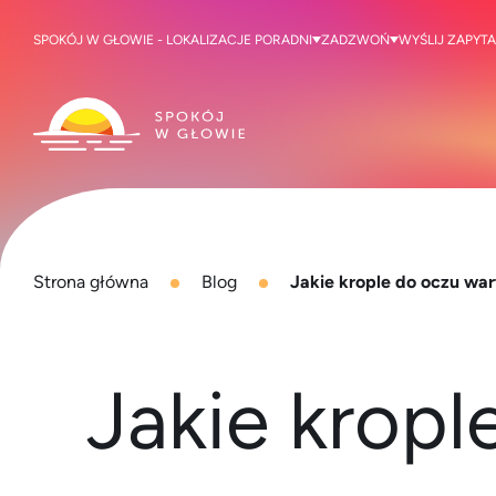
SPOKÓJ W GŁOWIE - LOKALIZACJE PORADNI
ZADZWOŃ
WYŚLIJ ZAPYTA
Strona główna
Blog
Jakie krople do oczu wa
Jakie krop