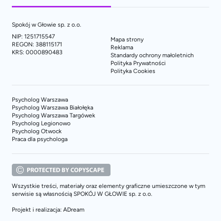
Spokój w Głowie sp. z o.o.
NIP: 1251715547
Mapa strony
REGON: 388115171
Reklama
KRS: 0000890483
Standardy ochrony małoletnich
Polityka Prywatności
Polityka Cookies
Psycholog Warszawa
Psycholog Warszawa Białołęka
Psycholog Warszawa Targówek
Psycholog Legionowo
Psycholog Otwock
Praca dla psychologa
Wszystkie treści, materiały oraz elementy graficzne umieszczone w tym
serwisie są własnością SPOKÓJ W GŁOWIE sp. z o.o.
Projekt i realizacja: ADream