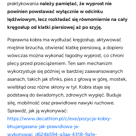
praktykowania
należy pamiętać, że wyprost nie
powinien powstawać wyłącznie w odcinku
lędźwiowym, lecz rozkładać się równomiernie na cały
kręgosłup od klatki piersiowej aż po szyję.
Poprawna kobra ma wydłużać kręgosłup, aktywować
mięśnie brzucha, otwierać klatkę piersiową, a dopiero
wówczas można wykonać łagodny wyprost, co chroni
plecy przed przeciążeniem. Ten sam mechanizm
wykorzystuje się później w bardziej zaawansowanych
asanach, takich jak sfinks, pies z głową w górę, mostek,
wielbłąd oraz różne skłony w tył. Kobra staje się
podstawą do świadomych, zdrowych wygięć. Buduje
siłę, mobilność oraz prawidłowe nawyki ruchowe.
Sprawdź, jak ją wykonywać:
https://www.decathlon.pl/c/exe/pozycja-kobry-
bhujangasana-jak-prawidlowa-ja-
wykonywac_d624b594-a3aa-4318-9a1e-