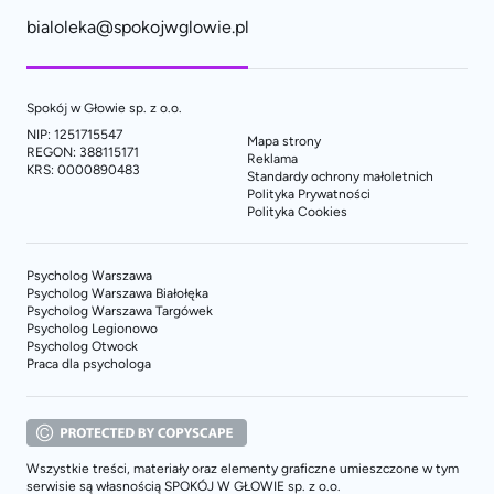
bialoleka@spokojwglowie.pl
Spokój w Głowie sp. z o.o.
NIP: 1251715547
Mapa strony
REGON: 388115171
Reklama
KRS: 0000890483
Standardy ochrony małoletnich
Polityka Prywatności
Polityka Cookies
Psycholog Warszawa
Psycholog Warszawa Białołęka
Psycholog Warszawa Targówek
Psycholog Legionowo
Psycholog Otwock
Praca dla psychologa
Wszystkie treści, materiały oraz elementy graficzne umieszczone w tym
serwisie są własnością SPOKÓJ W GŁOWIE sp. z o.o.