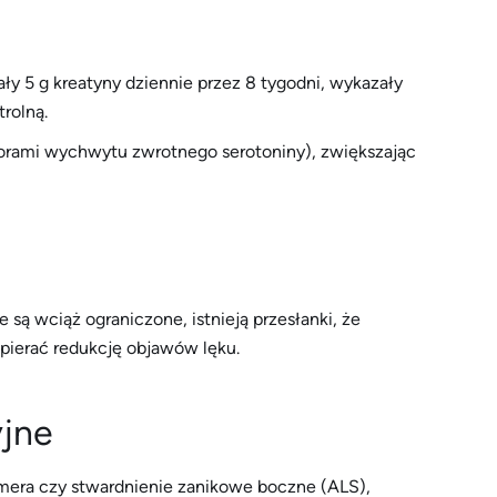
ły 5 g kreatyny dziennie przez 8 tygodni, wykazały
rolną.
itorami wychwytu zwrotnego serotoniny), zwiększając
ą wciąż ograniczone, istnieją przesłanki, że
erać redukcję objawów lęku.
jne
imera czy stwardnienie zanikowe boczne (ALS),