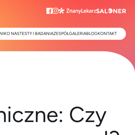
NIK
O NAS
TESTY I BADANIA
ZESPÓŁ
GALERIA
BLOG
KONTAKT
hiczne: Czy