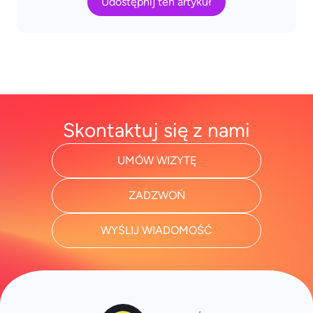
Udostępnij ten artykuł
Skontaktuj się z nami
UMÓW WIZYTĘ
ZADZWOŃ
WYŚLIJ WIADOMOŚĆ