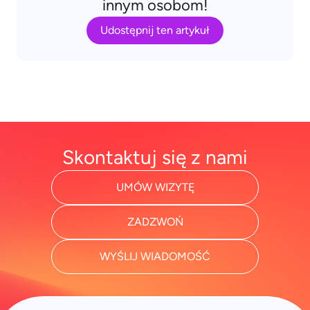
innym osobom!
Udostępnij ten artykuł
Skontaktuj się z nami
UMÓW WIZYTĘ
ZADZWOŃ
WYŚLIJ WIADOMOŚĆ