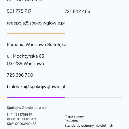
501 775 717
721 642 466
recepcja@spokojwglowie.pl
Poradnia Warszawa Białołęka
ul. Mochtyńska 65
03-289 Warszawa
725 396 700
bialoleka@spokojwglowie.pl
Spokój w Głowie sp. z o.o.
NIP: 1251715547
Mapa strony
REGON: 388115171
Reklama
KRS: 0000890483
Standardy ochrony małoletnich