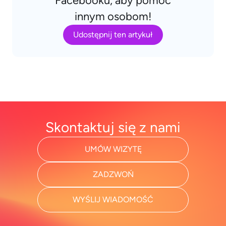
Facebooku, aby pomóc
innym osobom!
Udostępnij ten artykuł
Skontaktuj się z nami
UMÓW WIZYTĘ
ZADZWOŃ
WYŚLIJ WIADOMOŚĆ