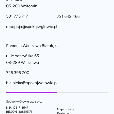
05-200 Wołomin
501 775 717
721 642 466
recepcja@spokojwglowie.pl
Poradnia Warszawa Białołęka
ul. Mochtyńska 65
03-289 Warszawa
725 396 700
bialoleka@spokojwglowie.pl
Spokój w Głowie sp. z o.o.
NIP: 1251715547
Mapa strony
REGON: 388115171
Reklama