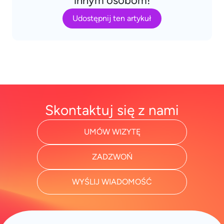
innym osobom!
Udostępnij ten artykuł
Skontaktuj się z nami
UMÓW WIZYTĘ
ZADZWOŃ
WYŚLIJ WIADOMOŚĆ