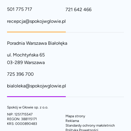
501 775 717
721 642 466
recepcja@spokojwglowie.pl
Poradnia Warszawa Białołęka
ul. Mochtyńska 65
03-289 Warszawa
725 396 700
bialoleka@spokojwglowie.pl
Spokój w Głowie sp. z o.o.
NIP: 1251715547
Mapa strony
REGON: 388115171
Reklama
KRS: 0000890483
Standardy ochrony małoletnich
Polityka Prywatności