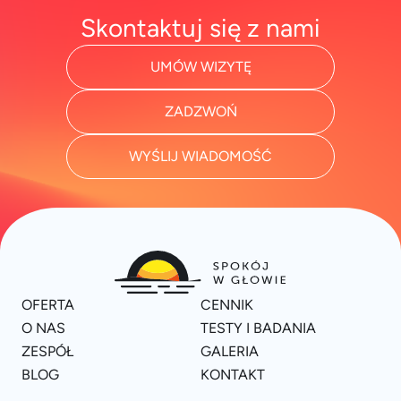
Skontaktuj się z nami
UMÓW WIZYTĘ
ZADZWOŃ
WYŚLIJ WIADOMOŚĆ
OFERTA
CENNIK
O NAS
TESTY I BADANIA
ZESPÓŁ
GALERIA
BLOG
KONTAKT