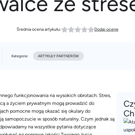
alce ze stres
Średnia ocena artykułu:
Dodaj ocenę
Kategorie:
ARTYKUŁY PARTNERÓW
nego funkcjonowania na wysokich obrotach. Stres,
Cz
racą a życiem prywatnym mogą prowadzić do
cjach pomocne mogą okazać się okulary do
Ch
iają samopoczucie w sposób naturalny. Czym jednak są
i odpowiadamy na wszystkie pytania dotyczące
 wpłynąć na poprawę jakości Twojego życia.