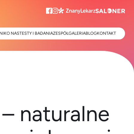
NIK
O NAS
TESTY I BADANIA
ZESPÓŁ
GALERIA
BLOG
KONTAKT
 – naturalne