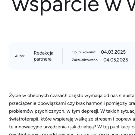
wsparcie w w
04.03.2025
Redakcja
Opublikowano:
Autor:
partnera
04.03.2025
Zaktualizowano:
Życie w obecnych czasach często wymaga od nas nieustan
przeciążenie obowiązkami czy brak harmonii pomiędzy p
problemów psychicznych, w tym depresji. W takich sytua
światłoterapii, które wspierają walkę ze stresem i popraw
te innowacyjne urządzenia i jak działają? W tej publikacj
światłoterapii i przedstawiamy, jak jej zastosowanie może