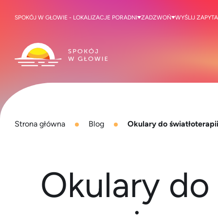
SPOKÓJ W GŁOWIE - LOKALIZACJE PORADNI
ZADZWOŃ
WYŚLIJ ZAPYTA
Strona główna
Blog
Okulary do światłoterapi
Okulary do 