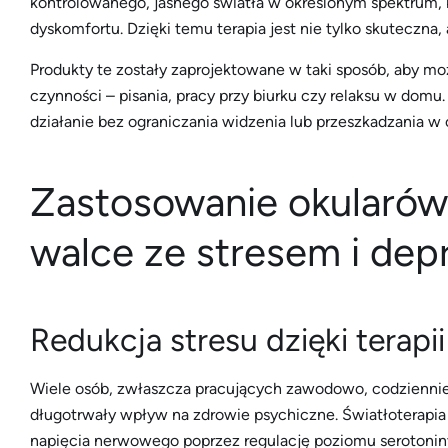
kontrolowanego, jasnego światła w określonym spektrum,
dyskomfortu. Dzięki temu terapia jest nie tylko skuteczn
Produkty te zostały zaprojektowane w taki sposób, aby m
czynności – pisania, pracy przy biurku czy relaksu w dom
działanie bez ograniczania widzenia lub przeszkadzania w 
Zastosowanie okularów 
walce ze stresem i dep
Redukcja stresu dzięki terapi
Wiele osób, zwłaszcza pracujących zawodowo, codziennie s
długotrwały wpływ na zdrowie psychiczne. Światłoterapia
napięcia nerwowego poprzez regulację poziomu serotoniny