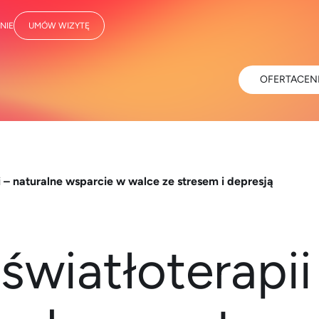
NIE
UMÓW WIZYTĘ
OFERTA
CEN
i – naturalne wsparcie w walce ze stresem i depresją
światłoterapii