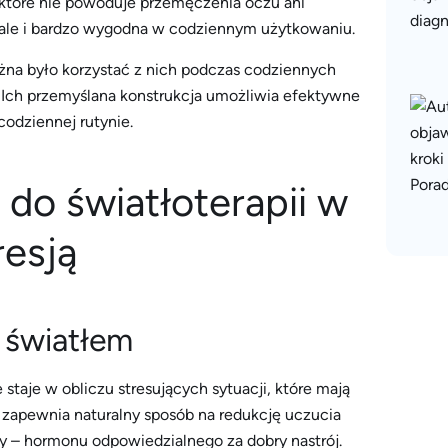
 które nie powoduje przemęczenia oczu ani
a, ale i bardzo wygodna w codziennym użytkowaniu.
ożna było korzystać z nich podczas codziennych
u. Ich przemyślana konstrukcja umożliwia efektywne
codziennej rutynie.
do światłoterapii w
resją
i światłem
taje w obliczu stresujących sytuacji, które mają
 zapewnia naturalny sposób na redukcję uczucia
 – hormonu odpowiedzialnego za dobry nastrój.