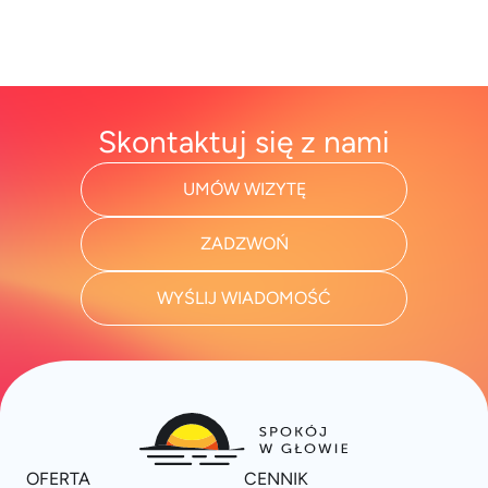
Skontaktuj się z nami
UMÓW WIZYTĘ
ZADZWOŃ
WYŚLIJ WIADOMOŚĆ
OFERTA
CENNIK