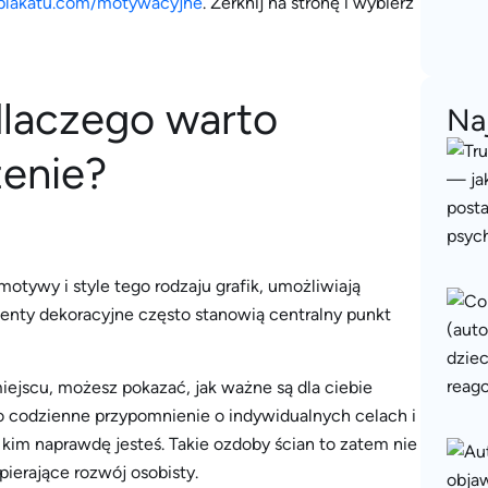
aplakatu.com/motywacyjne
. Zerknij na stronę i wybierz
dlaczego warto
Na
enie?
tywy i style tego rodzaju grafik, umożliwiają
menty dekoracyjne często stanowią centralny punkt
ejscu, możesz pokazać, jak ważne są dla ciebie
ako codzienne przypomnienie o indywidualnych celach i
 kim naprawdę jesteś. Takie ozdoby ścian to zatem nie
ierające rozwój osobisty.