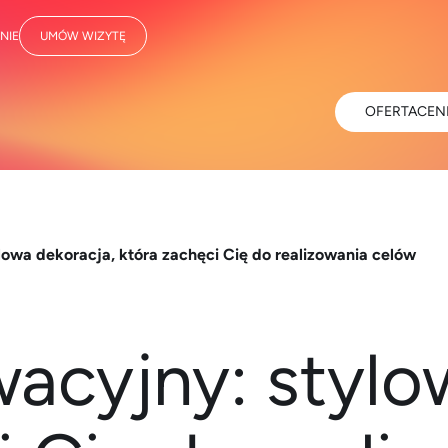
NIE
UMÓW WIZYTĘ
OFERTA
CEN
owa dekoracja, która zachęci Cię do realizowania celów
acyjny: stylo