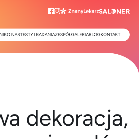
NIK
O NAS
TESTY I BADANIA
ZESPÓŁ
GALERIA
BLOG
KONTAKT
wa dekoracja,