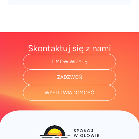
Skontaktuj się z nami
UMÓW WIZYTĘ
ZADZWOŃ
WYŚLIJ WIADOMOŚĆ