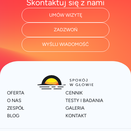
Skontaktuj się z nami
UMÓW WIZYTĘ
ZADZWOŃ
WYŚLIJ WIADOMOŚĆ
OFERTA
CENNIK
O NAS
TESTY I BADANIA
ZESPÓŁ
GALERIA
BLOG
KONTAKT