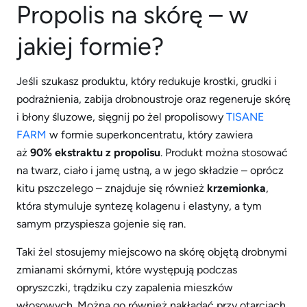
Propolis na skórę – w
jakiej formie?
Jeśli szukasz produktu, który redukuje krostki, grudki i
podrażnienia, zabija drobnoustroje oraz regeneruje skórę
i błony śluzowe, sięgnij po żel propolisowy
TISANE
FARM
w formie superkoncentratu, który zawiera
aż
90% ekstraktu z propolisu
. Produkt można stosować
na twarz, ciało i jamę ustną, a w jego składzie – oprócz
kitu pszczelego – znajduje się również
krzemionka
,
która stymuluje syntezę kolagenu i elastyny, a tym
samym przyspiesza gojenie się ran.
Taki żel stosujemy miejscowo na skórę objętą drobnymi
zmianami skórnymi, które występują podczas
opryszczki, trądziku czy zapalenia mieszków
włosowych. Można go również nakładać przy otarciach,