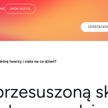
NIE
UMÓW WIZYTĘ
OFERTA
CEN
kórę twarzy i ciała na co dzień?
przesuszoną sk