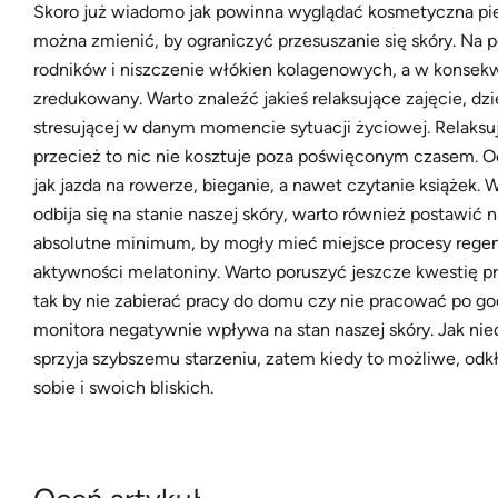
Skoro już wiadomo jak powinna wyglądać kosmetyczna piel
można zmienić, by ograniczyć przesuszanie się skóry. Na
rodników i niszczenie włókien kolagenowych, a w konsekwe
zredukowany. Warto znaleźć jakieś relaksujące zajęcie, d
stresującej w danym momencie sytuacji życiowej. Relaksuj
przecież to nic nie kosztuje poza poświęconym czasem. O
jak jazda na rowerze, bieganie, a nawet czytanie książek.
odbija się na stanie naszej skóry, warto również postawić 
absolutne minimum, by mogły mieć miejsce procesy regener
aktywności melatoniny. Warto poruszyć jeszcze kwestię p
tak by nie zabierać pracy do domu czy nie pracować po g
monitora negatywnie wpływa na stan naszej skóry. Jak ni
sprzyja szybszemu starzeniu, zatem kiedy to możliwe, odkł
sobie i swoich bliskich.