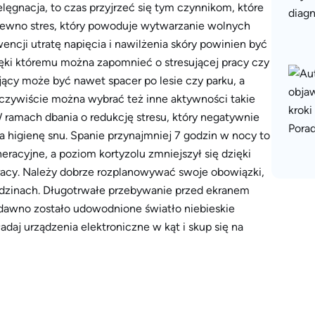
ęgnacja, to czas przyjrzeć się tym czynnikom, które
 pewno stres, który powoduje wytwarzanie wolnych
ncji utratę napięcia i nawilżenia skóry powinien być
zięki któremu można zapomnieć o stresującej pracy czy
ący może być nawet spacer po lesie czy parku, a
czywiście można wybrać też inne aktywności takie
 W ramach dbania o redukcję stresu, który negatywnie
na higienę snu. Spanie przynajmniej 7 godzin w nocy to
acyjne, a poziom kortyzolu zmniejszył się dzięki
racy. Należy dobrze rozplanowywać swoje obowiązki,
odzinach. Długotrwałe przebywanie przed ekranem
edawno zostało udowodnione światło niebieskie
adaj urządzenia elektroniczne w kąt i skup się na