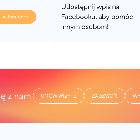
Udostępnij wpis na
Facebooku, aby pomóc
s na facebook
innym osobom!
ię z nami
UMÓW WIZYTĘ
ZADZWOŃ
WY