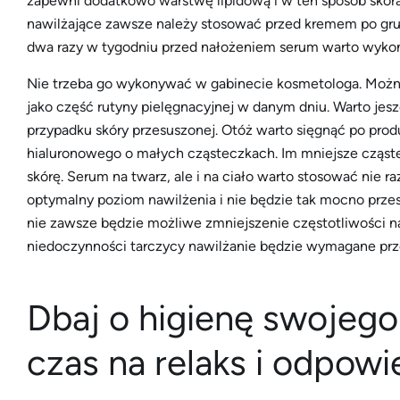
zapewni dodatkowo warstwę lipidową i w ten sposób skóra
nawilżające zawsze należy stosować przed kremem po gru
dwa razy w tygodniu przed nałożeniem serum warto wyko
Nie trzeba go wykonywać w gabinecie kosmetologa. Można
jako część rutyny pielęgnacyjnej w danym dniu. Warto jesz
przypadku skóry przesuszonej. Otóż warto sięgnąć po prod
hialuronowego o małych cząsteczkach. Im mniejsze cząst
skórę. Serum na twarz, ale i na ciało warto stosować nie ra
optymalny poziom nawilżenia i nie będzie tak mocno prze
nie zawsze będzie możliwe zmniejszenie częstotliwości na
niedoczynności tarczycy nawilżanie będzie wymagane prze
Dbaj o higienę swojego 
czas na relaks i odpowi