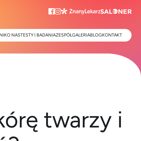
NIK
O NAS
TESTY I BADANIA
ZESPÓŁ
GALERIA
BLOG
KONTAKT
órę twarzy i