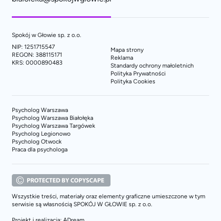
Spokój w Głowie sp. z o.o.
NIP: 1251715547
Mapa strony
REGON: 388115171
Reklama
KRS: 0000890483
Standardy ochrony małoletnich
Polityka Prywatności
Polityka Cookies
Psycholog Warszawa
Psycholog Warszawa Białołęka
Psycholog Warszawa Targówek
Psycholog Legionowo
Psycholog Otwock
Praca dla psychologa
Wszystkie treści, materiały oraz elementy graficzne umieszczone w tym
serwisie są własnością SPOKÓJ W GŁOWIE sp. z o.o.
Projekt i realizacja: ADream