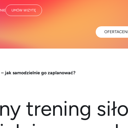
NIE
UMÓW WIZYTĘ
OFERTA
CEN
y – jak samodzielnie go zaplanować?
y trening sił