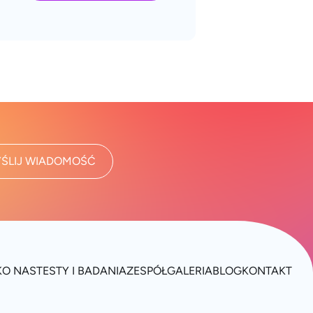
ŚLIJ WIADOMOŚĆ
K
O NAS
TESTY I BADANIA
ZESPÓŁ
GALERIA
BLOG
KONTAKT