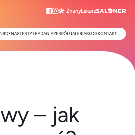
NIK
O NAS
TESTY I BADANIA
ZESPÓŁ
GALERIA
BLOG
KONTAKT
owy – jak