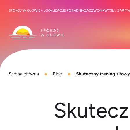
SPOKÓJ W GŁOWIE - LOKALIZACJE PORADNI
ZADZWOŃ
WYŚLIJ ZAPYTA
Strona główna
Blog
Skuteczny trening siłow
Skuteczn