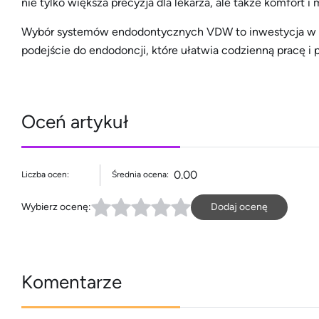
nie tylko większa precyzja dla lekarza, ale także komfort i
Wybór systemów endodontycznych VDW to inwestycja w w
podejście do endodoncji, które ułatwia codzienną pracę i
Oceń artykuł
0.00
Liczba ocen:
Średnia ocena:
Wybierz ocenę:
Dodaj ocenę
Komentarze