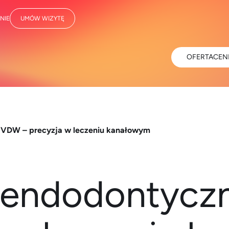
NIE
UMÓW WIZYTĘ
OFERTA
CEN
VDW – precyzja w leczeniu kanałowym
 endodontycz