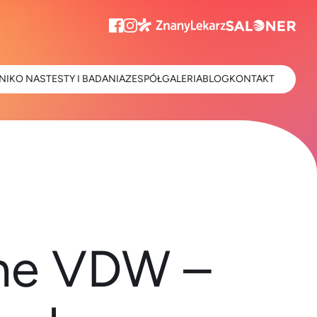
NIK
O NAS
TESTY I BADANIA
ZESPÓŁ
GALERIA
BLOG
KONTAKT
ne VDW –