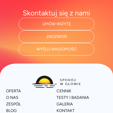
Skontaktuj się z nami
UMÓW WIZYTĘ
ZADZWOŃ
WYŚLIJ WIADOMOŚĆ
OFERTA
CENNIK
O NAS
TESTY I BADANIA
ZESPÓŁ
GALERIA
BLOG
KONTAKT