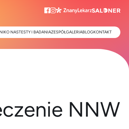
NIK
O NAS
TESTY I BADANIA
ZESPÓŁ
GALERIA
BLOG
KONTAKT
pieczenie NNW