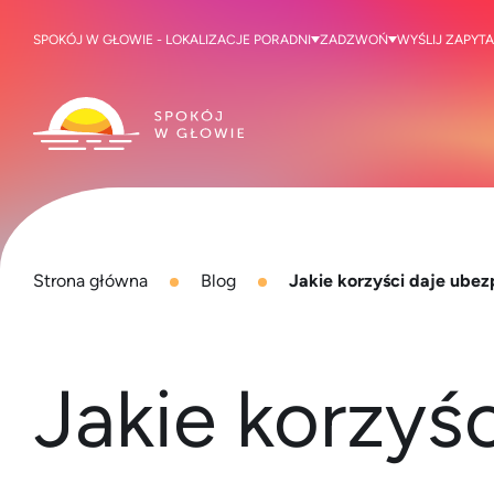
SPOKÓJ W GŁOWIE - LOKALIZACJE PORADNI
ZADZWOŃ
WYŚLIJ ZAPYTA
Strona główna
Blog
Jakie korzyści daje ube
Jakie korzyś