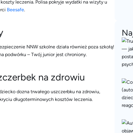
szty leczenia. Polisa pokryje wydatki na wizyty u
erci
Beesafe
.
y
Na
zpieczenie NNW szkolne działa również poza szkołą!
a podwórku – Twój junior jest chroniony.
zczerbek na zdrowiu
e dziecko dozna trwałego uszczerbku na zdrowiu,
ryciu długoterminowych kosztów leczenia.