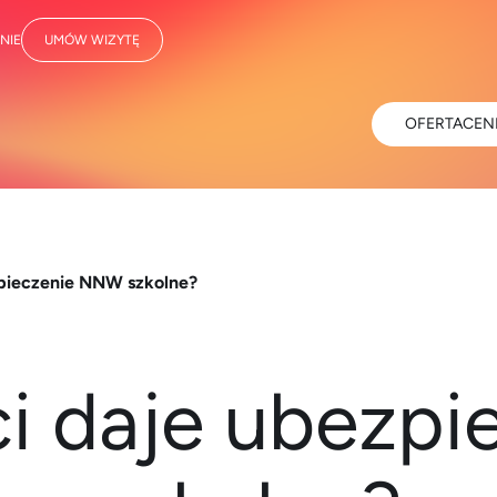
NIE
UMÓW WIZYTĘ
OFERTA
CEN
zpieczenie NNW szkolne?
ci daje ubez