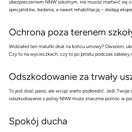
ubezpieczeniem NNW szkolnym, nie musisz martwić się o ko
specjalistów, badania, a nawet rehabilitację – dodają eksp
Ochrona poza terenem szkoł
Widziałeś ten malutki druk na końcu umowy? Owszem, ube
Czy to na wycieczkach, czy to po prostu podczas zabawy n
Odszkodowanie za trwały us
To jest dość jasne, ale wciąż warto podkreślić. Jeśli Twoj
odszkodowanie z polisy NNW może znacznie pomóc w pok
Spokój ducha