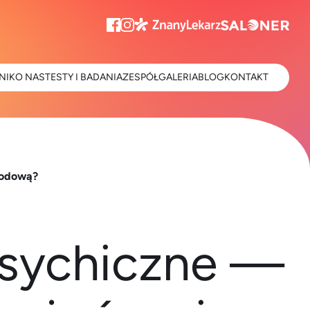
NIK
O NAS
TESTY I BADANIA
ZESPÓŁ
GALERIA
BLOG
KONTAKT
wodową?
psychiczne —