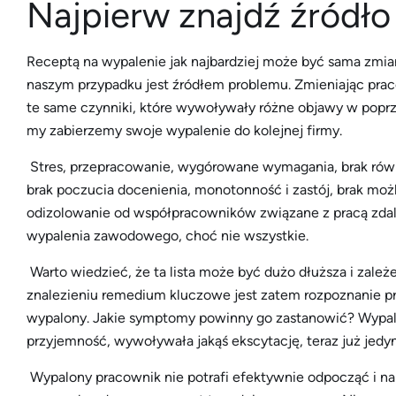
Najpierw znajdź źródł
Receptą na wypalenie jak najbardziej może być sama zmian
naszym przypadku jest źródłem problemu. Zmieniając pracę
te same czynniki, które wywoływały różne objawy w poprze
my zabierzemy swoje wypalenie do kolejnej firmy.
Stres, przepracowanie, wygórowane wymagania, brak r
brak poczucia docenienia, monotonność i zastój, brak mo
odizolowanie od współpracowników związane z pracą zdal
wypalenia zawodowego, choć nie wszystkie.
Warto wiedzieć, że ta lista może być dużo dłuższa i zal
znalezieniu remedium kluczowe jest zatem rozpoznanie pr
wypalony. Jakie symptomy powinny go zastanowić? Wypalen
przyjemność, wywoływała jakąś ekscytację, teraz już jedyn
Wypalony pracownik nie potrafi efektywnie odpocząć i 