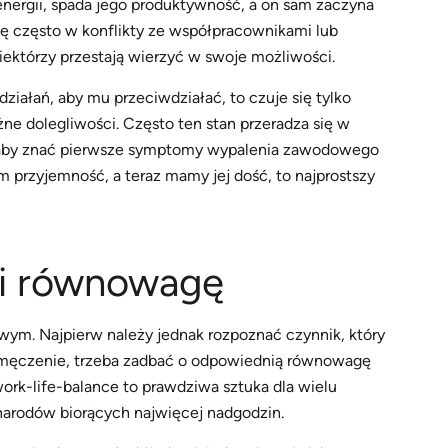
ergii, spada jego produktywność, a on sam zaczyna
 często w konflikty ze współpracownikami lub
ektórzy przestają wierzyć w swoje możliwości.
ziałań, aby mu przeciwdziałać, to czuje się tylko
ne dolegliwości. Często ten stan przeradza się w
ne, aby znać pierwsze symptomy wypalenia zawodowego
m przyjemność, a teraz mamy jej dość, to najprostszy
 i równowagę
ym. Najpierw należy jednak rozpoznać czynnik, który
rzemęczenie, trzeba zadbać o odpowiednią równowagę
k-life-balance to prawdziwa sztuka dla wielu
arodów biorących najwięcej nadgodzin.