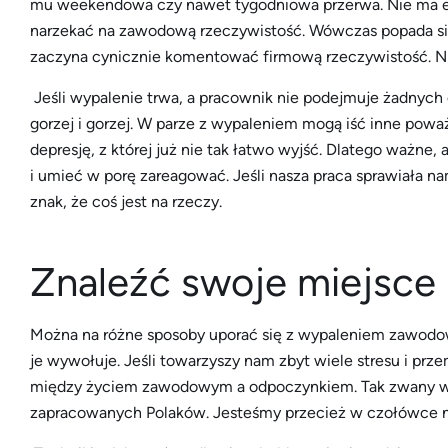
mu weekendowa czy nawet tygodniowa przerwa. Nie ma en
narzekać na zawodową rzeczywistość. Wówczas popada się
zaczyna cynicznie komentować firmową rzeczywistość. Ni
Jeśli wypalenie trwa, a pracownik nie podejmuje żadnych d
gorzej i gorzej. W parze z wypaleniem mogą iść inne poważ
depresję, z której już nie tak łatwo wyjść. Dlatego waż
i umieć w porę zareagować. Jeśli nasza praca sprawiała na
znak, że coś jest na rzeczy.
Znaleźć swoje miejsce
Można na różne sposoby uporać się z wypaleniem zawodow
je wywołuje. Jeśli towarzyszy nam zbyt wiele stresu i p
między życiem zawodowym a odpoczynkiem. Tak zwany wor
zapracowanych Polaków. Jesteśmy przecież w czołówce n