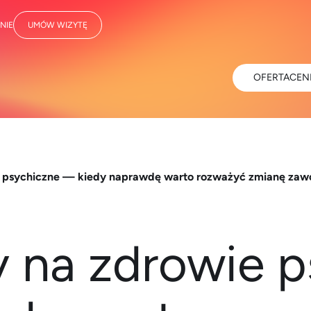
NIE
UMÓW WIZYTĘ
OFERTA
CEN
 psychiczne — kiedy naprawdę warto rozważyć zmianę za
 na zdrowie 