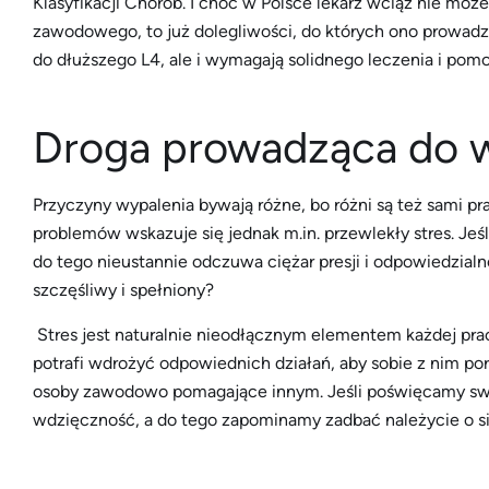
Klasyfikacji Chorób. I choć w Polsce lekarz wciąż nie mo
zawodowego, to już dolegliwości, do których ono prowadzi,
do dłuższego L4, ale i wymagają solidnego leczenia i pomo
Droga prowadząca do 
Przyczyny wypalenia bywają różne, bo różni są też sami pra
problemów wskazuje się jednak m.in. przewlekły stres. Jeśl
do tego nieustannie odczuwa ciężar presji i odpowiedzialn
szczęśliwy i spełniony?
Stres jest naturalnie nieodłącznym elementem każdej pracy
potrafi wdrożyć odpowiednich działań, aby sobie z nim por
osoby zawodowo pomagające innym. Jeśli poświęcamy swoj
wdzięczność, a do tego zapominamy zadbać należycie o si