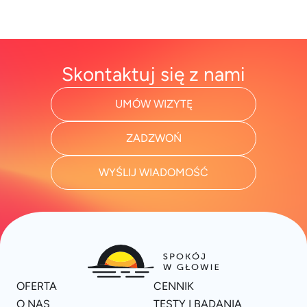
Skontaktuj się z nami
UMÓW WIZYTĘ
ZADZWOŃ
WYŚLIJ WIADOMOŚĆ
OFERTA
CENNIK
O NAS
TESTY I BADANIA