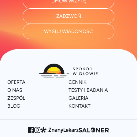
UMÓW WIZYTĘ
ZADZWOŃ
WYŚLIJ WIADOMOŚĆ
OFERTA
CENNIK
O NAS
TESTY I BADANIA
ZESPÓŁ
GALERIA
BLOG
KONTAKT