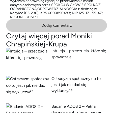
Wyrażam dobrowolną zgodę na przetwarzanie moich
danych osobowych przez SPOKÓJ W GŁOWIE SPÓŁKA Z
OGRANICZONĄ ODPOWIEDZIALNOŚCIĄ z siedzibą w
Kobyłce (05-230); KRS 0000890483; NIP 125-171-55-47;
REGON 38115171.
Dodaj komentarz
Czytaj więcej porad Moniki
Chrapińskiej-Krupa
Intuicja – przeczucia, które się
sprawdzają
Ostracyzm społeczny co to
jest i jak nie dać się
wykluczyć?
Badanie ADOS 2 – Pełna
diagnoza autyzmu w naszej