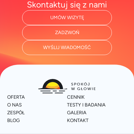
Skontaktuj się z nami
UMÓW WIZYTĘ
ZADZWOŃ
WYŚLIJ WIADOMOŚĆ
OFERTA
CENNIK
O NAS
TESTY I BADANIA
ZESPÓŁ
GALERIA
BLOG
KONTAKT