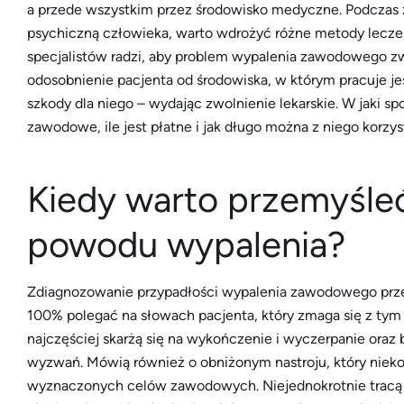
a przede wszystkim przez środowisko medyczne. Podczas zm
psychiczną człowieka, warto wdrożyć różne metody lecz
specjalistów radzi, aby problem wypalenia zawodowego zw
odosobnienie pacjenta od środowiska, w którym pracuje jes
szkody dla niego – wydając zwolnienie lekarskie. W jaki s
zawodowe, ile jest płatne i jak długo można z niego korz
Kiedy warto przemyśleć
powodu wypalenia?
Zdiagnozowanie przypadłości wypalenia zawodowego przez 
100% polegać na słowach pacjenta, który zmaga się z t
najczęściej skarżą się na wykończenie i wyczerpanie oraz
wyzwań. Mówią również o obniżonym nastroju, który niekor
wyznaczonych celów zawodowych. Niejednokrotnie tracą on