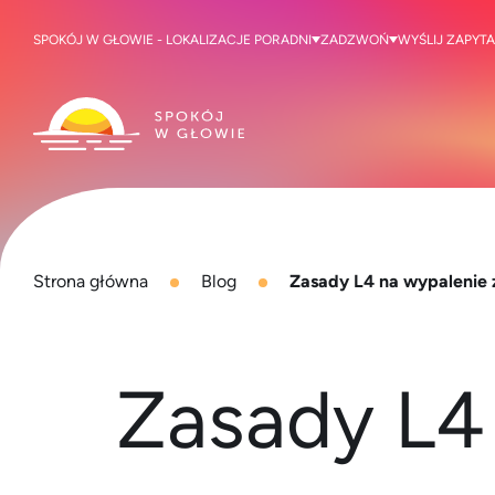
SPOKÓJ W GŁOWIE - LOKALIZACJE PORADNI
ZADZWOŃ
WYŚLIJ ZAPYTA
Strona główna
Blog
Zasady L4 na wypaleni
Zasady L4