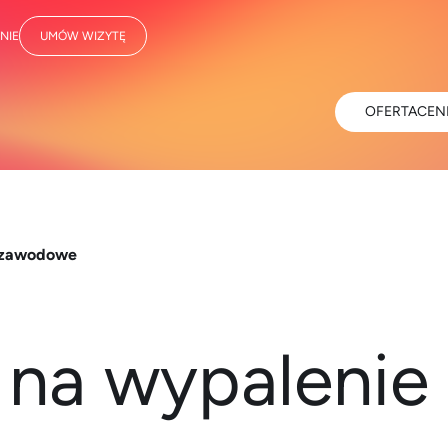
NIE
UMÓW WIZYTĘ
OFERTA
CEN
e zawodowe
 na wypaleni