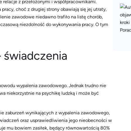
re relacje z przełożonymi i współpracownikami.
acy, choć z drugiej strony obawiają się jej utraty,
lenie zawodowe niedawno trafiło na listę chorób,
czasową niezdolność do wykonywania pracy. O tym
 świadczenia
z powodu wypalenia zawodowego. Jednak trudno nie
wa niekorzystnie na psychikę ludzką i może być
anie zaburzeń wynikających z wypalenia zawodowego,
wiadczeń oraz usprawiedliwienia jego nieobecności w
guje mu bowiem zasiłek, będący równowartością 80%