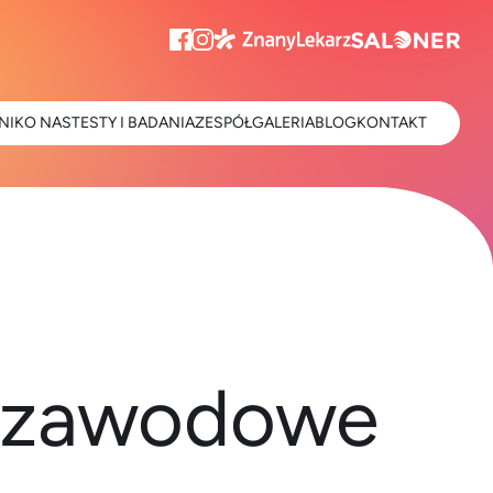
NIK
O NAS
TESTY I BADANIA
ZESPÓŁ
GALERIA
BLOG
KONTAKT
e zawodowe